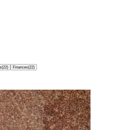
is
(
22
)
Finances
(
22
)