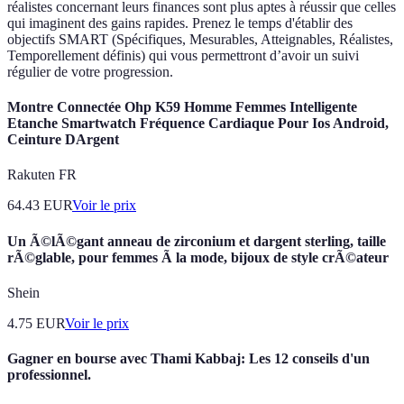
réalistes concernant leurs finances sont plus aptes à réussir que celles
qui imaginent des gains rapides. Prenez le temps d'établir des
objectifs SMART (Spécifiques, Mesurables, Atteignables, Réalistes,
Temporellement définis) qui vous permettront d’avoir un suivi
régulier de votre progression.
Montre Connectée Ohp K59 Homme Femmes Intelligente
Etanche Smartwatch Fréquence Cardiaque Pour Ios Android,
Ceinture DArgent
Rakuten FR
64.43
EUR
Voir le prix
Un Ã©lÃ©gant anneau de zirconium et dargent sterling, taille
rÃ©glable, pour femmes Ã la mode, bijoux de style crÃ©ateur
Shein
4.75
EUR
Voir le prix
Gagner en bourse avec Thami Kabbaj: Les 12 conseils d'un
professionnel.