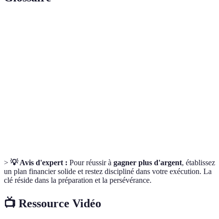
Terme
Définition
Montant d'argent mis de côté pour une utilisation
Épargne
future ou pour des investissements.
Utilisation de capitaux dans des ressources ou des
Investissement
actifs en vue d'un gain futur.
Plan qui détaille les revenus et les dépenses sur
Budget
une période donnée.
>
💡 Avis d'expert :
Pour réussir à
gagner plus d'argent
, établissez
un plan financier solide et restez discipliné dans votre exécution. La
clé réside dans la préparation et la persévérance.
📺 Ressource Vidéo