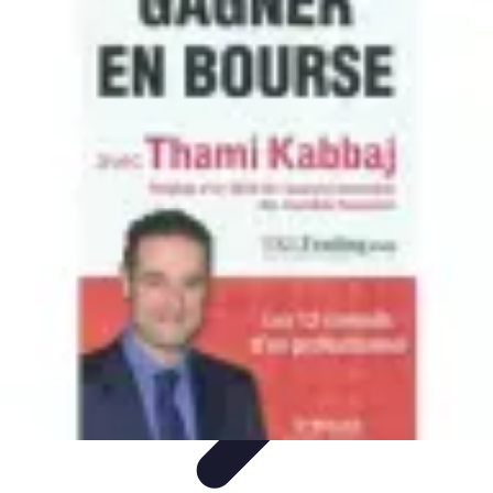
Trucs pour Gagner
Jeux
Loisirs créatifs
Marketing digital
Finance
personnelle
Développement personnel
Trucs pour Gagner