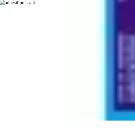
Trucs pour Gagner
Jeux
Loisirs créatifs
Marketing digital
Finance personnelle
Développeme
Trucs pour Gagner