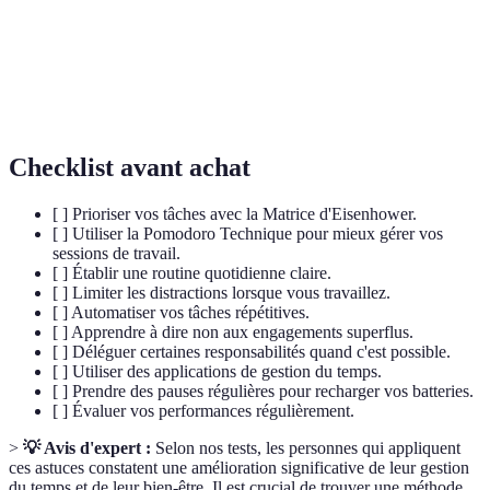
Pomodoro
Méthode de gestion du temps par intervalles de
Technique
travail et de pause.
Processus de configuration de systèmes pour
Automatisation
exécuter des tâches de manière indépendante.
Checklist avant achat
[ ] Prioriser vos tâches avec la Matrice d'Eisenhower.
[ ] Utiliser la Pomodoro Technique pour mieux gérer vos
sessions de travail.
[ ] Établir une routine quotidienne claire.
[ ] Limiter les distractions lorsque vous travaillez.
[ ] Automatiser vos tâches répétitives.
[ ] Apprendre à dire non aux engagements superflus.
[ ] Déléguer certaines responsabilités quand c'est possible.
[ ] Utiliser des applications de gestion du temps.
[ ] Prendre des pauses régulières pour recharger vos batteries.
[ ] Évaluer vos performances régulièrement.
>
💡 Avis d'expert :
Selon nos tests, les personnes qui appliquent
ces astuces constatent une amélioration significative de leur gestion
du temps et de leur bien-être. Il est crucial de trouver une méthode