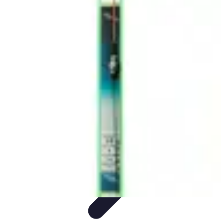
Trucs pour Gagner
Jeux
Loisirs créatifs
Marketing digital
Finance
personnelle
Développement personnel
Trucs pour Gagner