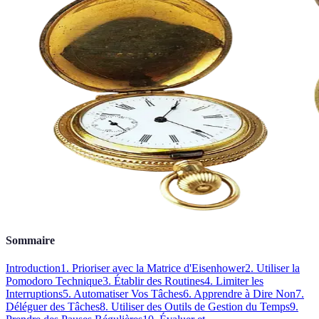
Sommaire
Introduction
1. Prioriser avec la Matrice d'Eisenhower
2. Utiliser la
Pomodoro Technique
3. Établir des Routines
4. Limiter les
Interruptions
5. Automatiser Vos Tâches
6. Apprendre à Dire Non
7.
Déléguer des Tâches
8. Utiliser des Outils de Gestion du Temps
9.