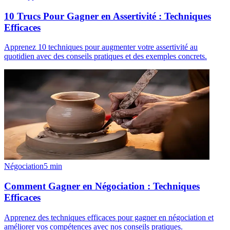
10 Trucs Pour Gagner en Assertivité : Techniques
Efficaces
Apprenez 10 techniques pour augmenter votre assertivité au
quotidien avec des conseils pratiques et des exemples concrets.
Négociation
5
min
Comment Gagner en Négociation : Techniques
Efficaces
Apprenez des techniques efficaces pour gagner en négociation et
améliorer vos compétences avec nos conseils pratiques.