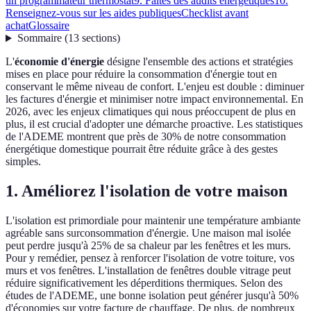
un programmateur thermostat
9. Faites des audits énergétiques
10.
Renseignez-vous sur les aides publiques
Checklist avant
achat
Glossaire
Sommaire
(
13
sections
)
L'
économie d'énergie
désigne l'ensemble des actions et stratégies
mises en place pour réduire la consommation d'énergie tout en
conservant le même niveau de confort. L'enjeu est double : diminuer
les factures d'énergie et minimiser notre impact environnemental. En
2026, avec les enjeux climatiques qui nous préoccupent de plus en
plus, il est crucial d'adopter une démarche proactive. Les statistiques
de l'ADEME montrent que près de 30% de notre consommation
énergétique domestique pourrait être réduite grâce à des gestes
simples.
1. Améliorez l'isolation de votre maison
L'isolation est primordiale pour maintenir une température ambiante
agréable sans surconsommation d'énergie. Une maison mal isolée
peut perdre jusqu'à 25% de sa chaleur par les fenêtres et les murs.
Pour y remédier, pensez à renforcer l'isolation de votre toiture, vos
murs et vos fenêtres. L'installation de fenêtres double vitrage peut
réduire significativement les déperditions thermiques. Selon des
études de l'ADEME, une bonne isolation peut générer jusqu'à 50%
d'économies sur votre facture de chauffage. De plus, de nombreux