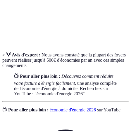
Appareil
Appareil électroménager classé dans la catégorie la
A+++
plus efficace en termes de consommation d'énergie.
Dispositif permettant de gérer automatiquement la
Thermostat
température d'un logement pour optimiser la
intelligent
consommation d'énergie.
>
💡 Avis d'expert :
Nous avons constaté que la plupart des foyers
peuvent réaliser jusqu'à 500€ d'économies par an avec ces simples
changements.
📺 Pour aller plus loin :
Découvrez comment réduire
votre facture d'énergie facilement
, une analyse complète
de l'économie d'énergie à domicile. Recherchez sur
YouTube : "économie d'énergie 2026".
📺
Pour aller plus loin :
économie d'énergie 2026
sur YouTube