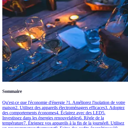
Sommaire
Qu'est-ce que l'économie d'énergie ?
1. Améliorez l'isolation de votre
maison
2. Utilisez des appareils électroménagers efficaces
3. Adoptez
des comportements économes
4. Éclairez avec des LED
5.
Investissez dans les énergies renouvelables
6. Règle de la
température
7. Éteignez vos appareils à la fin de la journée
8. Utilisez