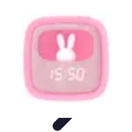
Trucs pour Gagner
Jeux
Loisirs créatifs
Marketing digital
Finance
personnelle
Développement personnel
Trucs pour Gagner