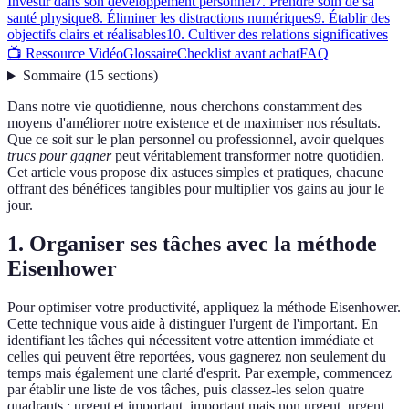
Investir dans son développement personnel
7. Prendre soin de sa
santé physique
8. Éliminer les distractions numériques
9. Établir des
objectifs clairs et réalisables
10. Cultiver des relations significatives
📺 Ressource Vidéo
Glossaire
Checklist avant achat
FAQ
Sommaire
(
15
sections
)
Dans notre vie quotidienne, nous cherchons constamment des
moyens d'améliorer notre existence et de maximiser nos résultats.
Que ce soit sur le plan personnel ou professionnel, avoir quelques
trucs pour gagner
peut véritablement transformer notre quotidien.
Cet article vous propose dix astuces simples et pratiques, chacune
offrant des bénéfices tangibles pour multiplier vos gains au jour le
jour.
1. Organiser ses tâches avec la méthode
Eisenhower
Pour optimiser votre productivité, appliquez la méthode Eisenhower.
Cette technique vous aide à distinguer l'urgent de l'important. En
identifiant les tâches qui nécessitent votre attention immédiate et
celles qui peuvent être reportées, vous gagnerez non seulement du
temps mais également une clarté d'esprit. Par exemple, commencez
par établir une liste de vos tâches, puis classez-les selon quatre
quadrants : urgent et important, important mais non urgent, urgent