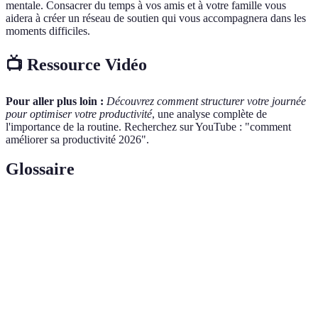
mentale. Consacrer du temps à vos amis et à votre famille vous
aidera à créer un réseau de soutien qui vous accompagnera dans les
moments difficiles.
📺 Ressource Vidéo
Pour aller plus loin :
Découvrez comment structurer votre journée
pour optimiser votre productivité
, une analyse complète de
l'importance de la routine. Recherchez sur YouTube : "comment
améliorer sa productivité 2026".
Glossaire
Terme
Définition
Technique de gestion du temps qui permet de
Méthode
classer les tâches selon leur urgence et leur
Eisenhower
importance.
Cadre de définition d'objectifs qui sont
Objectifs