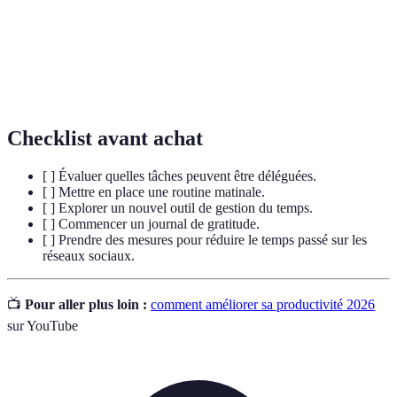
Spécifiques, Mesurables, Atteignables,
SMART
Réalistes, et Temporels.
Développement
Processus d'amélioration personnelle et
personnel
professionnelle continu.
Checklist avant achat
[ ] Évaluer quelles tâches peuvent être déléguées.
[ ] Mettre en place une routine matinale.
[ ] Explorer un nouvel outil de gestion du temps.
[ ] Commencer un journal de gratitude.
[ ] Prendre des mesures pour réduire le temps passé sur les
réseaux sociaux.
📺
Pour aller plus loin :
comment améliorer sa productivité 2026
sur YouTube