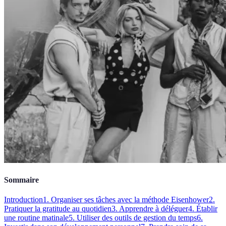
Sommaire
Introduction
1. Organiser ses tâches avec la méthode Eisenhower
2.
Pratiquer la gratitude au quotidien
3. Apprendre à déléguer
4. Établir
une routine matinale
5. Utiliser des outils de gestion du temps
6.