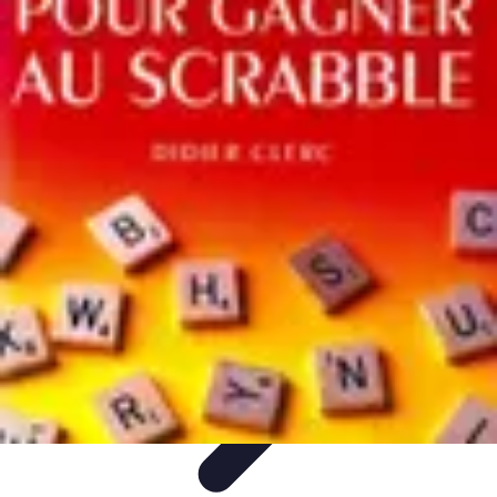
Trucs pour Gagner
Jeux
Loisirs créatifs
Marketing digital
Finance
personnelle
Développement personnel
Trucs pour Gagner