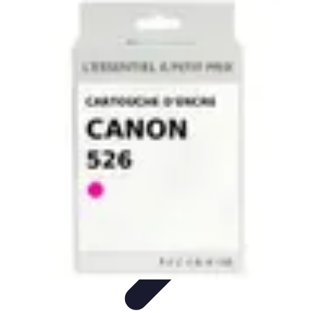
Trucs pour Gagner
Jeux
Loisirs créatifs
Marketing digital
Finance
personnelle
Développement personnel
Trucs pour Gagner