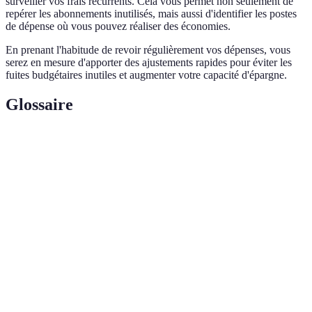
surveiller vos frais récurrents. Cela vous permet non seulement de
repérer les abonnements inutilisés, mais aussi d'identifier les postes
de dépense où vous pouvez réaliser des économies.
En prenant l'habitude de revoir régulièrement vos dépenses, vous
serez en mesure d'apporter des ajustements rapides pour éviter les
fuites budgétaires inutiles et augmenter votre capacité d'épargne.
Glossaire
Terme
Définition
Économie
Gestion des finances et des biens au sein
domestique
d'un foyer.
Consommation
Partage ou échange de biens et services
collaborative
entre individus.
Outil de planification des revenus et des
Budget
dépenses.