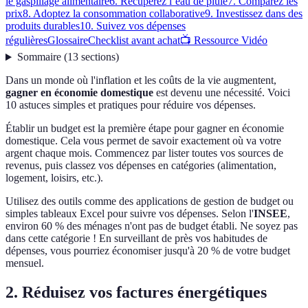
le gaspillage alimentaire
6. Récupérez l’eau de pluie
7. Comparez les
prix
8. Adoptez la consommation collaborative
9. Investissez dans des
produits durables
10. Suivez vos dépenses
régulières
Glossaire
Checklist avant achat
📺 Ressource Vidéo
Sommaire
(
13
sections
)
Dans un monde où l'inflation et les coûts de la vie augmentent,
gagner en économie domestique
est devenu une nécessité. Voici
10 astuces simples et pratiques pour réduire vos dépenses.
Établir un budget est la première étape pour gagner en économie
domestique. Cela vous permet de savoir exactement où va votre
argent chaque mois. Commencez par lister toutes vos sources de
revenus, puis classez vos dépenses en catégories (alimentation,
logement, loisirs, etc.).
Utilisez des outils comme des applications de gestion de budget ou
simples tableaux Excel pour suivre vos dépenses. Selon l'
INSEE
,
environ 60 % des ménages n'ont pas de budget établi. Ne soyez pas
dans cette catégorie ! En surveillant de près vos habitudes de
dépenses, vous pourriez économiser jusqu'à 20 % de votre budget
mensuel.
2. Réduisez vos factures énergétiques