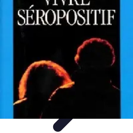
Trucs pour Gagner
Jeux
Loisirs créatifs
Marketing digital
Finance
personnelle
Développement personnel
Trucs pour Gagner