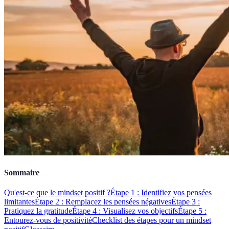
Sommaire
Qu'est-ce que le mindset positif ?
Étape 1 : Identifiez vos pensées
limitantes
Étape 2 : Remplacez les pensées négatives
Étape 3 :
Pratiquez la gratitude
Étape 4 : Visualisez vos objectifs
Étape 5 :
Entourez-vous de positivité
Checklist des étapes pour un mindset