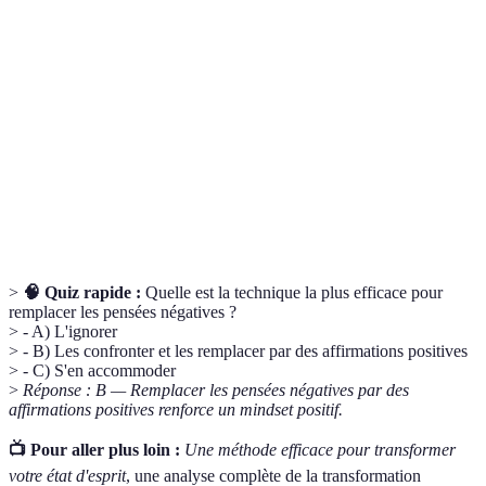
Mindset
Une attitude qui favorise une vision optimiste des
positif
défis et des situations.
Une déclaration positive que l'on fait pour
Affirmation
influencer notre esprit.
Technique mentale qui consiste à imaginer une
Visualisation
situation désirée pour la réaliser.
>
🧠 Quiz rapide :
Quelle est la technique la plus efficace pour
remplacer les pensées négatives ?
> - A) L'ignorer
> - B) Les confronter et les remplacer par des affirmations positives
> - C) S'en accommoder
>
Réponse : B — Remplacer les pensées négatives par des
affirmations positives renforce un mindset positif.
📺 Pour aller plus loin :
Une méthode efficace pour transformer
votre état d'esprit
, une analyse complète de la transformation