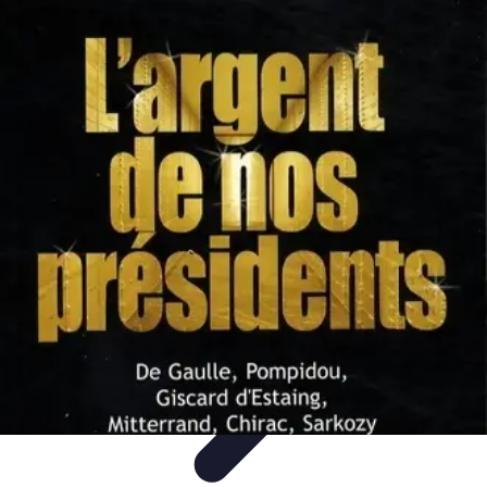
Trucs pour Gagner
Jeux
Loisirs créatifs
Marketing digital
Finance
personnelle
Développement personnel
Trucs pour Gagner