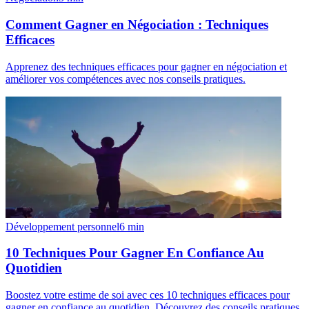
Comment Gagner en Négociation : Techniques
Efficaces
Apprenez des techniques efficaces pour gagner en négociation et
améliorer vos compétences avec nos conseils pratiques.
Développement personnel
6
min
10 Techniques Pour Gagner En Confiance Au
Quotidien
Boostez votre estime de soi avec ces 10 techniques efficaces pour
gagner en confiance au quotidien. Découvrez des conseils pratiques