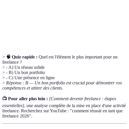
Un ensemble d'échantillons de travaux antérieurs
Portfolio
d'un freelance pour démontrer ses compétences.
Réseaux
Plateformes en ligne permettant aux
Sociaux
professionnels de se connecter, d'échanger et de
Professionnels
trouver des opportunités.
>
🧠 Quiz rapide :
Quel est l'élément le plus important pour un
freelance ?
> - A) Un réseau solide
> - B) Un bon portfolio
> - C) Une présence en ligne
>
Réponse : B — Un bon portfolio est crucial pour démontrer vos
compétences et attirer des clients.
📺 Pour aller plus loin :
[Comment devenir freelance : étapes
essentielles]
, une analyse complète de la mise en place d'une activité
freelance. Recherchez sur YouTube : "comment réussir en tant que
freelance 2026".