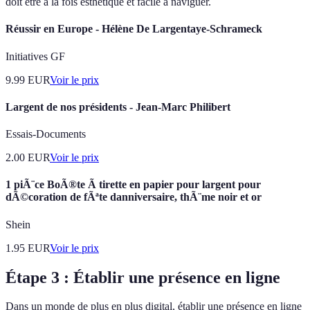
doit être à la fois esthétique et facile à naviguer.
Réussir en Europe - Hélène De Largentaye-Schrameck
Initiatives GF
9.99
EUR
Voir le prix
Largent de nos présidents - Jean-Marc Philibert
Essais-Documents
2.00
EUR
Voir le prix
1 piÃ¨ce BoÃ®te Ã tirette en papier pour largent pour
dÃ©coration de fÃªte danniversaire, thÃ¨me noir et or
Shein
1.95
EUR
Voir le prix
Étape 3 : Établir une présence en ligne
Dans un monde de plus en plus digital, établir une présence en ligne