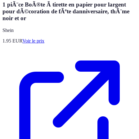
1 piÃ¨ce BoÃ®te Ã tirette en papier pour largent
pour dÃ©coration de fÃªte danniversaire, thÃ¨me
noir et or
Shein
1.95
EUR
Voir le prix