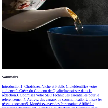
Sommaire
Introduction
1. Choisissez Niche et Public Cible
Identifiez votre
audience
2. Créez du Contenu de Qualité
Investissez dans la
rédaction
3. Optimisez votre SEO
Techniques essentielles pour le
référencement
4. Activez des canaux de communication
Utilisez les
réseaux sociaux
5. Monétisez avec des Partenariats Affiliés
Le