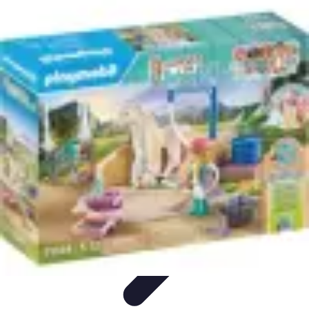
Trucs pour Gagner
Jeux
Loisirs créatifs
Marketing digital
Finance
personnelle
Développement personnel
Trucs pour Gagner