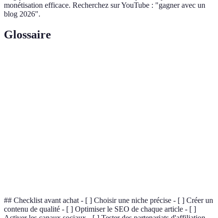
monétisation efficace. Recherchez sur YouTube : "gagner avec un
blog 2026".
Glossaire
Terme
Définition
Processus de génération de revenus à partir d'une
Monétisation
activité en ligne.
Lien d'un site vers le vôtre, augmentant l'autorité
Backlink
et le référencement.
Ensemble de techniques d'optimisation pour
SEO
améliorer le positionnement sur les moteurs de
recherche.
## Checklist avant achat - [ ] Choisir une niche précise - [ ] Créer un
contenu de qualité - [ ] Optimiser le SEO de chaque article - [ ]
Activer les canaux sociaux - [ ] Tester des partenariats d'affiliation