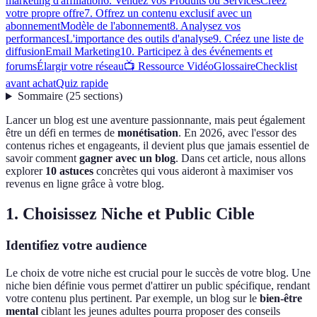
marketing d'affiliation
6. Vendez vos Produits ou Services
Créez
votre propre offre
7. Offrez un contenu exclusif avec un
abonnement
Modèle de l'abonnement
8. Analysez vos
performances
L'importance des outils d'analyse
9. Créez une liste de
diffusion
Email Marketing
10. Participez à des événements et
forums
Élargir votre réseau
📺 Ressource Vidéo
Glossaire
Checklist
avant achat
Quiz rapide
Sommaire
(
25
sections
)
Lancer un blog est une aventure passionnante, mais peut également
être un défi en termes de
monétisation
. En 2026, avec l'essor des
contenus riches et engageants, il devient plus que jamais essentiel de
savoir comment
gagner avec un blog
. Dans cet article, nous allons
explorer
10 astuces
concrètes qui vous aideront à maximiser vos
revenus en ligne grâce à votre blog.
1. Choisissez Niche et Public Cible
Identifiez votre audience
Le choix de votre niche est crucial pour le succès de votre blog. Une
niche bien définie vous permet d'attirer un public spécifique, rendant
votre contenu plus pertinent. Par exemple, un blog sur le
bien-être
mental
ciblant les jeunes adultes pourra proposer des conseils