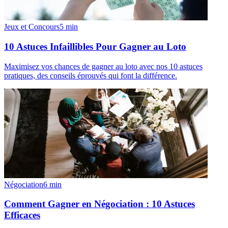
Jeux et Concours
5
min
10 Astuces Infaillibles Pour Gagner au Loto
Maximisez vos chances de gagner au loto avec nos 10 astuces
pratiques, des conseils éprouvés qui font la différence.
Négociation
6
min
Comment Gagner en Négociation : 10 Astuces
Efficaces