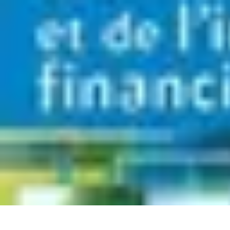
Trucs pour Gagner
Jeux
Loisirs créatifs
Marketing digital
Finance personnelle
Développeme
Trucs pour Gagner