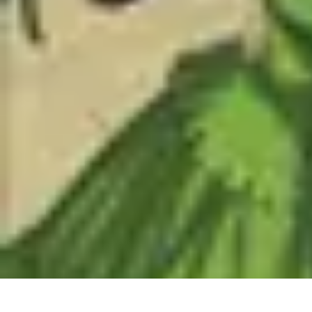
Trucs pour Gagner
Jeux
Loisirs créatifs
Marketing digital
Finance personnelle
Développeme
Trucs pour Gagner