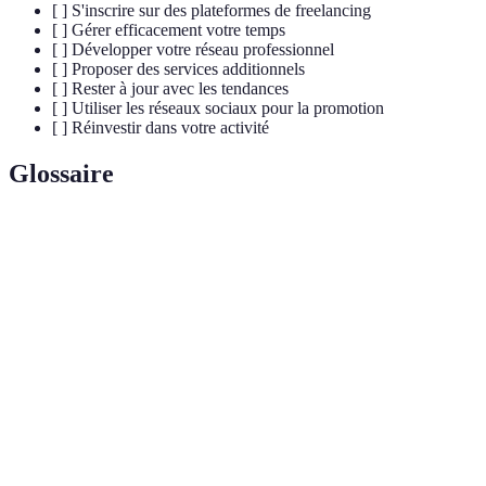
[ ] S'inscrire sur des plateformes de freelancing
[ ] Gérer efficacement votre temps
[ ] Développer votre réseau professionnel
[ ] Proposer des services additionnels
[ ] Rester à jour avec les tendances
[ ] Utiliser les réseaux sociaux pour la promotion
[ ] Réinvestir dans votre activité
Glossaire
Terme
Définition
Un professionnel indépendant qui offre son expertise
Freelance
à des clients sans lien d'employeur-employé.
Un ensemble de travaux réalisés par un
Portfolio
professionnel, destiné à montrer ses compétences et
son expertise.
Le processus de créer des relations professionnelles
Réseautage
pour partager des opportunités d’affaires ou des