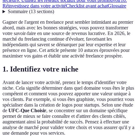
secteur
9. Utilisez les réseaux sociaux pour vous promouvoir
10.
Réinvestissez dans votre activité
Checklist avant achat
Glossaire
Sommaire
(
13
sections
)
Gagner de l'argent en freelance peut sembler intimidant au premier
abord, mais avec les bonnes stratégies, vous pouvez transformer
votre savoir-faire en une source de revenus lucrative. En 2026, le
marché du freelancing continue d'évoluer, favorisant les
indépendants qui savent se démarquer par leur expertise et leur
présence en ligne. Cet article présente 10 astuces éprouvées pour
maximiser vos gains et établir une activité freelance prospère.
1. Identifiez votre niche
Avant de lancer votre activité, prenez le temps d'identifier votre
niche. Cela signifie déterminer dans quel domaine vous êtes le plus
compétent et comment vous pouvez apporter une valeur unique à
vos clients. Par exemple, si vous êtes graphiste, vous pourriez vous
spécialiser dans la création de logos pour startups. Selon une étude
de
UFC-Que Choisir
, se concentrer sur un domaine spécifique
permet de mieux se faire connaître et d'attirer des clients ciblés,
augmentant ainsi la probabilité de succès. Pensez à effectuer une
analyse de marché pour valider votre choix et vous assurer qu'il y a
une demande pour vos services.