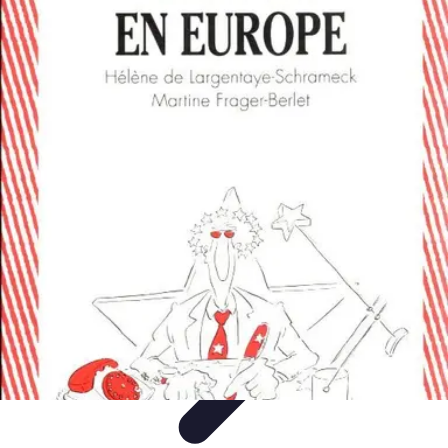
Trucs pour Gagner
Jeux
Loisirs créatifs
Marketing digital
Finance
personnelle
Développement personnel
Trucs pour Gagner