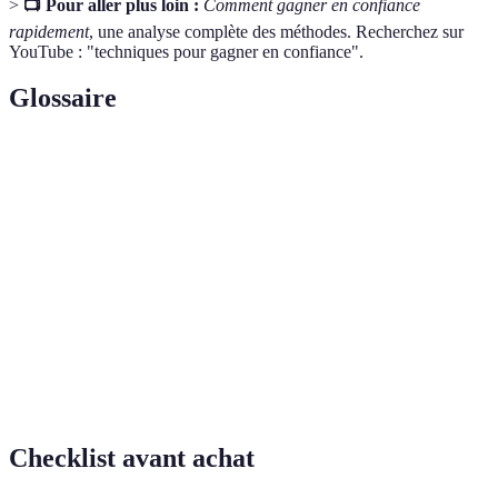
>
📺 Pour aller plus loin :
Comment gagner en confiance
rapidement
, une analyse complète des méthodes. Recherchez sur
YouTube : "techniques pour gagner en confiance".
Glossaire
Terme
Définition
Estime de
La perception que l’on a de sa propre valeur et
soi
compétence.
Technique consistant à imaginer la réussite pour
Visualisation
renforcer la confiance.
Discours
Communication intimement liée à une attitude
positif
mentale favorisant le bien-être.
Checklist avant achat