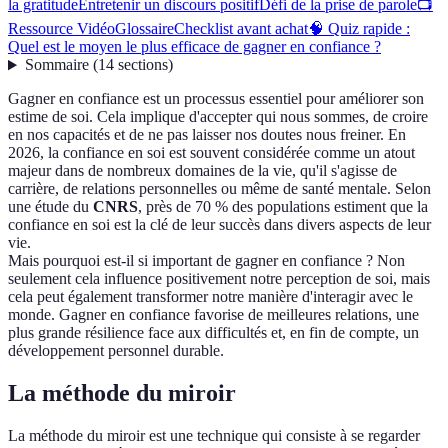
la gratitude
Entretenir un discours positif
Défi de la prise de parole
📺
Ressource Vidéo
Glossaire
Checklist avant achat
🧠 Quiz rapide :
Quel est le moyen le plus efficace de gagner en confiance ?
Sommaire
(
14
sections
)
Gagner en confiance est un processus essentiel pour améliorer son
estime de soi. Cela implique d'accepter qui nous sommes, de croire
en nos capacités et de ne pas laisser nos doutes nous freiner. En
2026, la confiance en soi est souvent considérée comme un atout
majeur dans de nombreux domaines de la vie, qu'il s'agisse de
carrière, de relations personnelles ou même de santé mentale. Selon
une étude du
CNRS
, près de 70 % des populations estiment que la
confiance en soi est la clé de leur succès dans divers aspects de leur
vie.
Mais pourquoi est-il si important de gagner en confiance ? Non
seulement cela influence positivement notre perception de soi, mais
cela peut également transformer notre manière d'interagir avec le
monde. Gagner en confiance favorise de meilleures relations, une
plus grande résilience face aux difficultés et, en fin de compte, un
développement personnel durable.
La méthode du miroir
La méthode du miroir est une technique qui consiste à se regarder