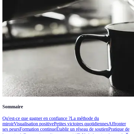
Sommaire
Qu'est-ce que gagner en confiance ?
La méthode du
miroir
Visualisation positive
Petites victoires quotidiennes
Affronter
ses peurs
Formation continue
Établir un réseau de soutien
Pratique de