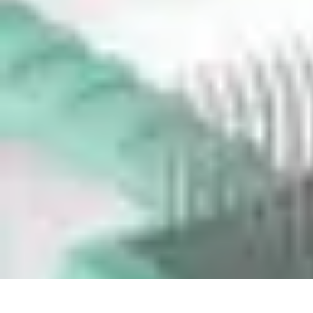
Trucs pour Gagner
Jeux
Loisirs créatifs
Marketing digital
Finance personnelle
Développeme
Trucs pour Gagner