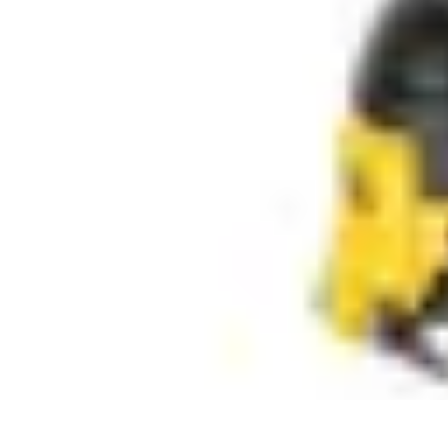
Trucs pour Gagner
Jeux
Loisirs créatifs
Marketing digital
Finance personnelle
Développeme
Trucs pour Gagner