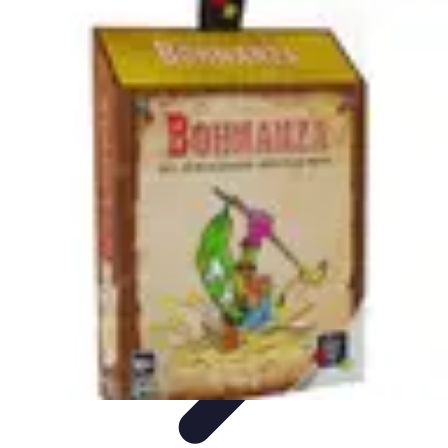
Trucs pour Gagner
Jeux
Loisirs créatifs
Marketing digital
Finance
personnelle
Développement personnel
Trucs pour Gagner