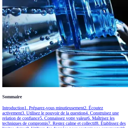
Sommaire
Introduction
1. Préparez-vous minutieusement
2. Écoutez
activement
3. Utilisez le pouvoir de la question
4. Construisez une
relation de confiance
5. Connaissez votre valeur
6. Maîtrisez les
techniques de compromis
7. Restez calme et collectif
8. Établissez des