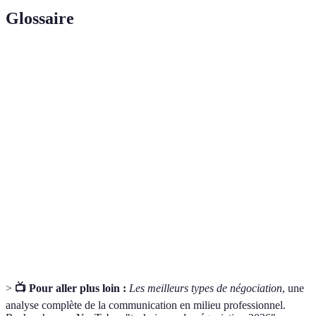
Glossaire
Terme
Définition
Processus par lequel deux ou plusieurs parties
Négociation
cherchent à parvenir à un accord mutuellement
bénéfique.
Technique de communication impliquant une
Écoute
attention complète aux mots et aux émotions de
active
l'autre partie.
Accord où chaque partie cède sur certaines de ses
Compromis
demandes pour parvenir à un accord.
>
📺 Pour aller plus loin :
Les meilleurs types de négociation
, une
analyse complète de la communication en milieu professionnel.