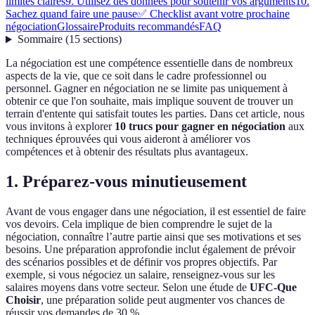
limites claires
9. Utilisez des données pour soutenir vos arguments
10.
Sachez quand faire une pause
✅ Checklist avant votre prochaine
négociation
Glossaire
Produits recommandés
FAQ
Sommaire
(
15
sections
)
La négociation est une compétence essentielle dans de nombreux
aspects de la vie, que ce soit dans le cadre professionnel ou
personnel. Gagner en négociation ne se limite pas uniquement à
obtenir ce que l'on souhaite, mais implique souvent de trouver un
terrain d'entente qui satisfait toutes les parties. Dans cet article, nous
vous invitons à explorer
10 trucs pour gagner en négociation
aux
techniques éprouvées qui vous aideront à améliorer vos
compétences et à obtenir des résultats plus avantageux.
1. Préparez-vous minutieusement
Avant de vous engager dans une négociation, il est essentiel de faire
vos devoirs. Cela implique de bien comprendre le sujet de la
négociation, connaître l’autre partie ainsi que ses motivations et ses
besoins. Une préparation approfondie inclut également de prévoir
des scénarios possibles et de définir vos propres objectifs. Par
exemple, si vous négociez un salaire, renseignez-vous sur les
salaires moyens dans votre secteur. Selon une étude de
UFC-Que
Choisir
, une préparation solide peut augmenter vos chances de
réussir vos demandes de 30 %.