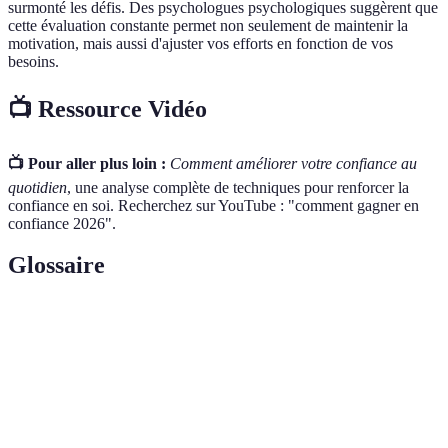
surmonté les défis. Des psychologues psychologiques suggèrent que
cette évaluation constante permet non seulement de maintenir la
motivation, mais aussi d'ajuster vos efforts en fonction de vos
besoins.
📺 Ressource Vidéo
📺 Pour aller plus loin :
Comment améliorer votre confiance au
quotidien
, une analyse complète de techniques pour renforcer la
confiance en soi. Recherchez sur YouTube : "comment gagner en
confiance 2026".
Glossaire
Terme
Définition
Confiance
État d’esprit impliquant une croyance en ses
en soi
propres capacités et compétences.
Auto-
Technique qui consiste à se répéter des phrases