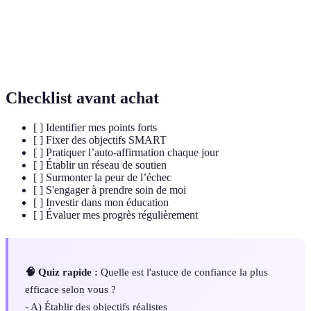
affirmation
positives pour contrer le discours intérieur négatif.
Processus d’imaginer ses succès futurs afin de
Visualisation
réduire l'anxiété et d'augmenter la confiance.
Checklist avant achat
[ ] Identifier mes points forts
[ ] Fixer des objectifs SMART
[ ] Pratiquer l’auto-affirmation chaque jour
[ ] Établir un réseau de soutien
[ ] Surmonter la peur de l’échec
[ ] S'engager à prendre soin de moi
[ ] Investir dans mon éducation
[ ] Évaluer mes progrès régulièrement
🧠 Quiz rapide :
Quelle est l'astuce de confiance la plus
efficace selon vous ?
- A) Établir des objectifs réalistes