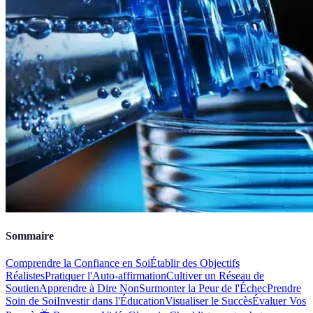
Sommaire
Comprendre la Confiance en Soi
Établir des Objectifs
Réalistes
Pratiquer l'Auto-affirmation
Cultiver un Réseau de
Soutien
Apprendre à Dire Non
Surmonter la Peur de l'Échec
Prendre
Soin de Soi
Investir dans l'Éducation
Visualiser le Succès
Évaluer Vos