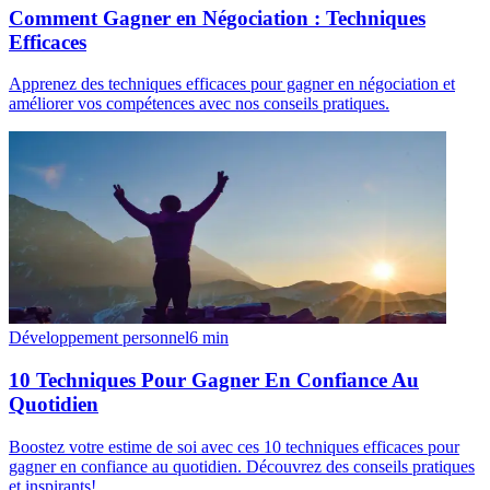
Comment Gagner en Négociation : Techniques
Efficaces
Apprenez des techniques efficaces pour gagner en négociation et
améliorer vos compétences avec nos conseils pratiques.
Développement personnel
6
min
10 Techniques Pour Gagner En Confiance Au
Quotidien
Boostez votre estime de soi avec ces 10 techniques efficaces pour
gagner en confiance au quotidien. Découvrez des conseils pratiques
et inspirants!