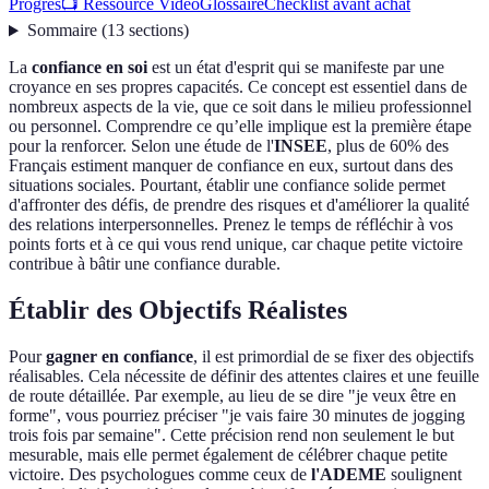
Progrès
📺 Ressource Vidéo
Glossaire
Checklist avant achat
Sommaire
(
13
sections
)
La
confiance en soi
est un état d'esprit qui se manifeste par une
croyance en ses propres capacités. Ce concept est essentiel dans de
nombreux aspects de la vie, que ce soit dans le milieu professionnel
ou personnel. Comprendre ce qu’elle implique est la première étape
pour la renforcer. Selon une étude de l'
INSEE
, plus de 60% des
Français estiment manquer de confiance en eux, surtout dans des
situations sociales. Pourtant, établir une confiance solide permet
d'affronter des défis, de prendre des risques et d'améliorer la qualité
des relations interpersonnelles. Prenez le temps de réfléchir à vos
points forts et à ce qui vous rend unique, car chaque petite victoire
contribue à bâtir une confiance durable.
Établir des Objectifs Réalistes
Pour
gagner en confiance
, il est primordial de se fixer des objectifs
réalisables. Cela nécessite de définir des attentes claires et une feuille
de route détaillée. Par exemple, au lieu de se dire "je veux être en
forme", vous pourriez préciser "je vais faire 30 minutes de jogging
trois fois par semaine". Cette précision rend non seulement le but
mesurable, mais elle permet également de célébrer chaque petite
victoire. Des psychologues comme ceux de
l'ADEME
soulignent