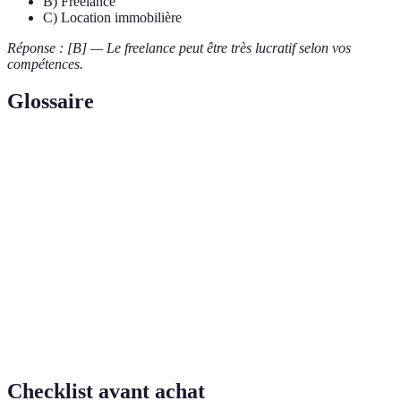
B) Freelance
C) Location immobilière
Réponse : [B] — Le freelance peut être très lucratif selon vos
compétences.
Glossaire
Terme
Définition
Processus consistant à transformer un actif,
Monétisation
comme un loisir, en source de revenus.
Travail indépendant où l'on offre des services à
Freelance
des clients sans être lié à une entreprise.
Publication de livres par un auteur sans recourir à
Auto-édition
une maison d'édition.
Checklist avant achat