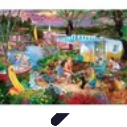
Trucs pour Gagner
Jeux
Loisirs créatifs
Marketing digital
Finance
personnelle
Développement personnel
Trucs pour Gagner