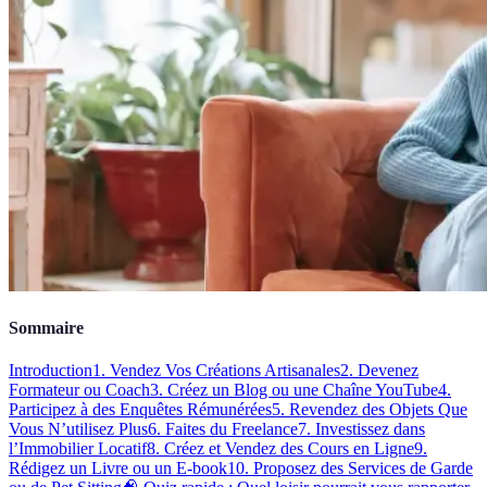
Sommaire
Introduction
1. Vendez Vos Créations Artisanales
2. Devenez
Formateur ou Coach
3. Créez un Blog ou une Chaîne YouTube
4.
Participez à des Enquêtes Rémunérées
5. Revendez des Objets Que
Vous N’utilisez Plus
6. Faites du Freelance
7. Investissez dans
l’Immobilier Locatif
8. Créez et Vendez des Cours en Ligne
9.
Rédigez un Livre ou un E-book
10. Proposez des Services de Garde