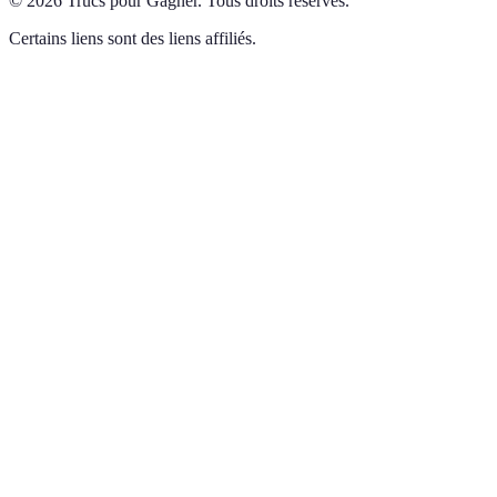
©
2026
Trucs pour Gagner
.
Tous droits réservés.
Certains liens sont des liens affiliés.