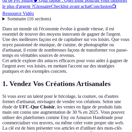
ou de Pet Sitting
🧠 Quiz rapide : Quel loisir pourrait vous rapporter
le plus d'argent ?
Glossaire
Checklist avant achat
Conclusion
📺
Ressource Vidéo
Sommaire
(
16
sections
)
Dans un monde où l'économie évolue à grande vitesse, il est
essentiel de trouver des moyens innovants de gagner de l'argent.
Une des meilleures façons est de capitaliser sur vos loisirs. Que vous
soyez passionné de musique, de cuisine, de photographie ou
d'artisanat, il existe de nombreuses façons de transformer vos passe-
temps en véritables sources de revenus.
Cet article explore dix astuces efficaces pour vous aider à gagner de
l'argent avec vos loisirs, en mettant l'accent sur des stratégies
pratiques et des exemples concrets.
1. Vendez Vos Créations Artisanales
Si vous avez un talent pour le bricolage, la couture, ou d'autres
formes d'artisanat, envisagez de vendre vos créations. Selon une
étude de
UFC-Que Choisir
, les ventes en ligne de produits faits
main ont connu une augmentation de 30 % en 2025. Vous pouvez
utiliser des plateformes comme Etsy ou Amazon Handmade pour
commercialiser vos œuvres, ou même créer votre propre site web.
La clé est de bien présenter vos articles et d'utiliser des mots-clés