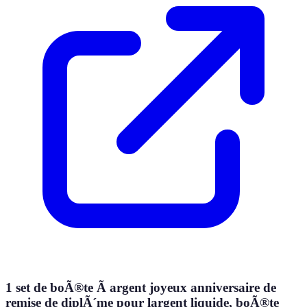
1 set de boÃ®te Ã argent joyeux anniversaire de
remise de diplÃ´me pour largent liquide, boÃ®te