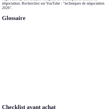
négociation. Recherchez sur YouTube : "techniques de négociation
2026".
Glossaire
Terme
Définition
Approche de négociation qui vise à trouver un
Négociation
bénéfice mutuel, plutôt que de faire des concessions
générative
simples.
Meilleure alternative à un accord négocié, utilisée
BATNA
pour évaluer vos options.
Technique d'écoute qui nécessite que l'auditeur se
Écoute
concentre pleinement sur l'orateur, comprenant le
active
contenu et les émotions exprimées.
Checklist avant achat