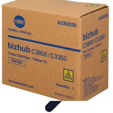
Trucs pour Gagner
Jeux
Loisirs créatifs
Marketing digital
Finance
personnelle
Développement personnel
Trucs pour Gagner