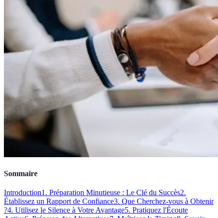
Sommaire
Introduction
1. Préparation Minutieuse : Le Clé du Succès
2.
Établissez un Rapport de Confiance
3. Que Cherchez-vous à Obtenir
?
4. Utilisez le Silence à Votre Avantage
5. Pratiquez l'Écoute