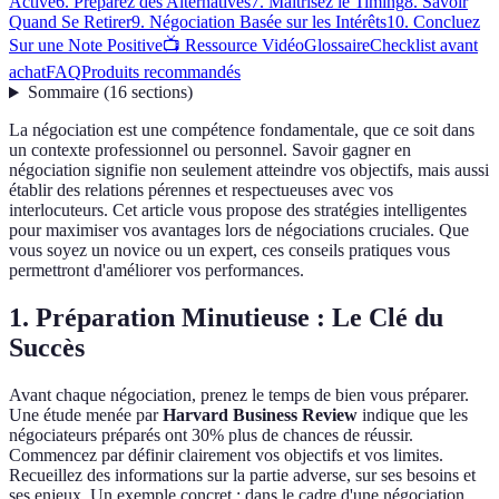
Active
6. Préparez des Alternatives
7. Maîtrisez le Timing
8. Savoir
Quand Se Retirer
9. Négociation Basée sur les Intérêts
10. Concluez
Sur une Note Positive
📺 Ressource Vidéo
Glossaire
Checklist avant
achat
FAQ
Produits recommandés
Sommaire
(
16
sections
)
La négociation est une compétence fondamentale, que ce soit dans
un contexte professionnel ou personnel. Savoir gagner en
négociation signifie non seulement atteindre vos objectifs, mais aussi
établir des relations pérennes et respectueuses avec vos
interlocuteurs. Cet article vous propose des stratégies intelligentes
pour maximiser vos avantages lors de négociations cruciales. Que
vous soyez un novice ou un expert, ces conseils pratiques vous
permettront d'améliorer vos performances.
1. Préparation Minutieuse : Le Clé du
Succès
Avant chaque négociation, prenez le temps de bien vous préparer.
Une étude menée par
Harvard Business Review
indique que les
négociateurs préparés ont 30% plus de chances de réussir.
Commencez par définir clairement vos objectifs et vos limites.
Recueillez des informations sur la partie adverse, sur ses besoins et
ses enjeux. Un exemple concret : dans le cadre d'une négociation