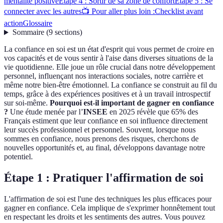
mentalité positive
Étape 4 : Sortir de sa zone de confort
Étape 5 : Se
connecter avec les autres
📺 Pour aller plus loin :
Checklist avant
action
Glossaire
Sommaire
(
9
sections
)
La confiance en soi est un état d'esprit qui vous permet de croire en
vos capacités et de vous sentir à l'aise dans diverses situations de la
vie quotidienne. Elle joue un rôle crucial dans notre développement
personnel, influençant nos interactions sociales, notre carrière et
même notre bien-être émotionnel. La confiance se construit au fil du
temps, grâce à des expériences positives et à un travail introspectif
sur soi-même.
Pourquoi est-il important de gagner en confiance
?
Une étude menée par l’
INSEE
en 2025 révèle que 65% des
Français estiment que leur confiance en soi influence directement
leur succès professionnel et personnel. Souvent, lorsque nous
sommes en confiance, nous prenons des risques, cherchons de
nouvelles opportunités et, au final, développons davantage notre
potentiel.
Étape 1 : Pratiquer l'affirmation de soi
L'affirmation de soi est l'une des techniques les plus efficaces pour
gagner en confiance. Cela implique de s'exprimer honnêtement tout
en respectant les droits et les sentiments des autres. Vous pouvez