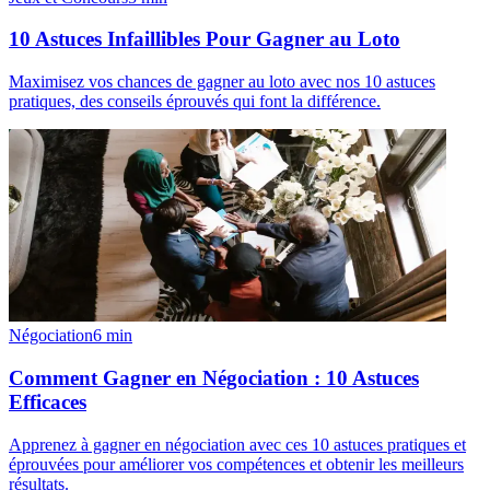
10 Astuces Infaillibles Pour Gagner au Loto
Maximisez vos chances de gagner au loto avec nos 10 astuces
pratiques, des conseils éprouvés qui font la différence.
Négociation
6
min
Comment Gagner en Négociation : 10 Astuces
Efficaces
Apprenez à gagner en négociation avec ces 10 astuces pratiques et
éprouvées pour améliorer vos compétences et obtenir les meilleurs
résultats.