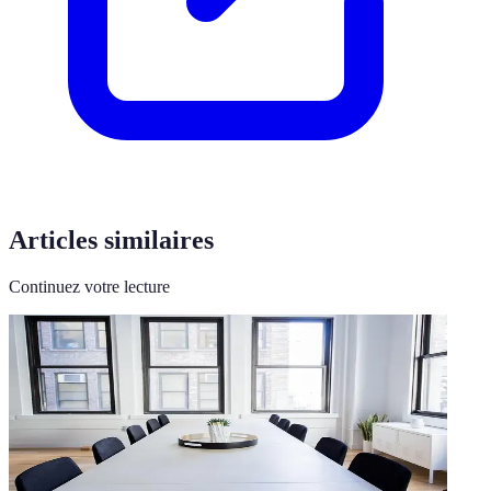
Articles similaires
Continuez votre lecture