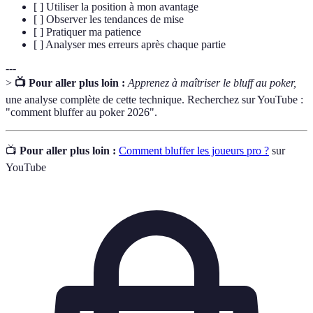
[ ] Utiliser la position à mon avantage
[ ] Observer les tendances de mise
[ ] Pratiquer ma patience
[ ] Analyser mes erreurs après chaque partie
---
>
📺 Pour aller plus loin :
Apprenez à maîtriser le bluff au poker,
une analyse complète de cette technique. Recherchez sur YouTube :
"comment bluffer au poker 2026".
📺
Pour aller plus loin :
Comment bluffer les joueurs pro ?
sur
YouTube