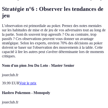
Stratégie n°6 : Observer les tendances de
jeu
L'observation est primordiale au poker. Prenez des notes mentales
sur les habitudes de mise et de jeu de vos adversaires tout au long de
la partie. Sont-ils souvent trop agressifs ? Ou au contraire, trop
passifs ? Ces observations peuvent vous donner un avantage
stratégique. Selon les experts, environ 70% des décisions au poker
doivent se baser sur l'observation des mouvements à la table. Cette
capacité à lire les autres peut s'avérer déterminante lors de moments
critiques.
Nom d'un pion Jeu Du Loto - Master Senior
joueclub.fr
39.99
EUR
Voir le prix
Hasbro Pokemon - Monopoly
joueclub.fr