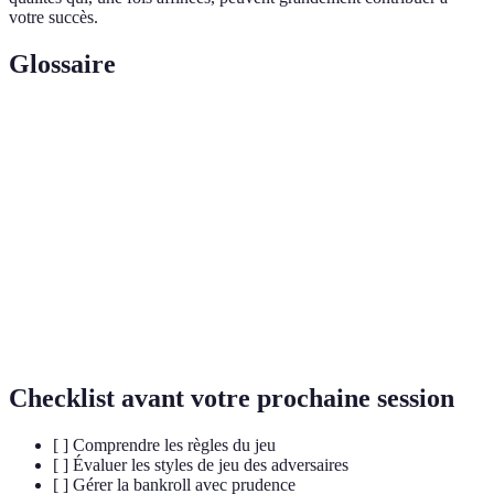
votre succès.
Glossaire
Terme
Définition
Bankroll
Montant d'argent dédié au jeu de poker.
Action de faire croire à un adversaire que l'on a une
Bluff
meilleure main que la réalité.
Rang d'un joueur à la table qui influe sur la stratégie
Position
de jeu.
Checklist avant votre prochaine session
[ ] Comprendre les règles du jeu
[ ] Évaluer les styles de jeu des adversaires
[ ] Gérer la bankroll avec prudence