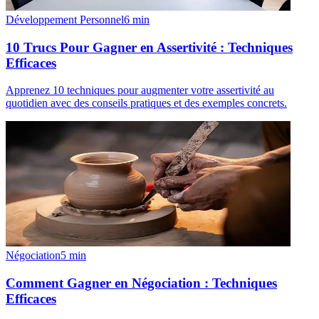
Développement Personnel
6
min
10 Trucs Pour Gagner en Assertivité : Techniques
Efficaces
Apprenez 10 techniques pour augmenter votre assertivité au
quotidien avec des conseils pratiques et des exemples concrets.
Négociation
5
min
Comment Gagner en Négociation : Techniques
Efficaces