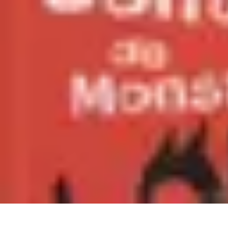
Trucs pour Gagner
Jeux
Loisirs créatifs
Marketing digital
Finance personnelle
Développeme
Trucs pour Gagner