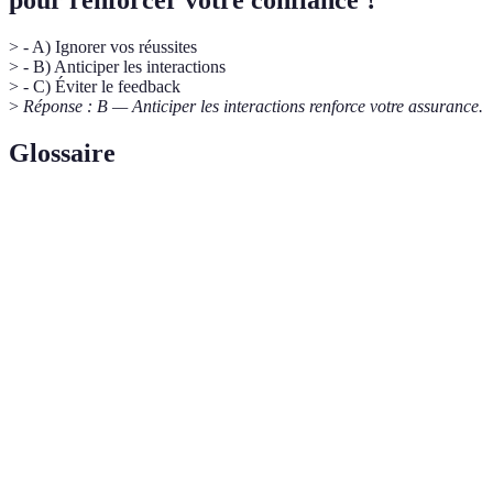
pour renforcer votre confiance ?
> - A) Ignorer vos réussites
> - B) Anticiper les interactions
> - C) Éviter le feedback
>
Réponse : B — Anticiper les interactions renforce votre assurance.
Glossaire
Terme
Définition
Affirmation
Capacité à exprimer ses besoins et désirs de
de soi
manière claire.
Écoute
Technique de communication où l'on écoute avec
active
attention et comprend les émotions de l'autre.
Langage
Ensemble des signaux non verbaux que nous
corporel
émettons avec notre corps.