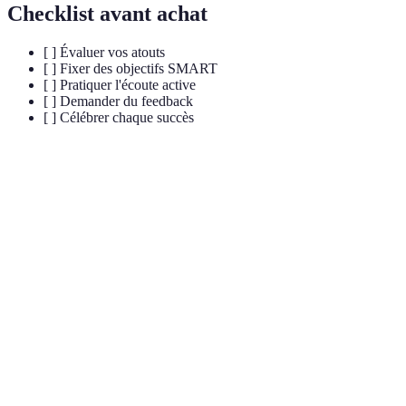
Checklist avant achat
[ ] Évaluer vos atouts
[ ] Fixer des objectifs SMART
[ ] Pratiquer l'écoute active
[ ] Demander du feedback
[ ] Célébrer chaque succès
Critère
Option A
Option B
Option C
Méthodes
Simple
Aucune
Préparation
variées
improvisation
préparation
Ambiguïté
Positive et
Conflits
Affirmation
dans les
claire
fréquents
mots
Régulièrement
Très
Feedback
Jamais
demandé
occasionnel