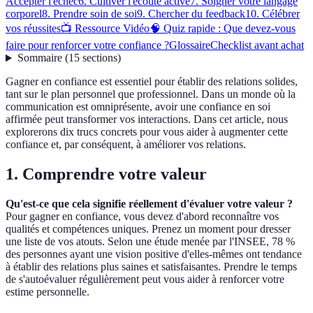
Accepter l'échec
6. Cultiver l'écoute active
7. Soigner votre langage
corporel
8. Prendre soin de soi
9. Chercher du feedback
10. Célébrer
vos réussites
📺 Ressource Vidéo
🧠 Quiz rapide : Que devez-vous
faire pour renforcer votre confiance ?
Glossaire
Checklist avant achat
Sommaire
(
15
sections
)
Gagner en confiance est essentiel pour établir des relations solides,
tant sur le plan personnel que professionnel. Dans un monde où la
communication est omniprésente, avoir une confiance en soi
affirmée peut transformer vos interactions. Dans cet article, nous
explorerons dix trucs concrets pour vous aider à augmenter cette
confiance et, par conséquent, à améliorer vos relations.
1. Comprendre votre valeur
Qu'est-ce que cela signifie réellement d'évaluer votre valeur ?
Pour gagner en confiance, vous devez d'abord reconnaître vos
qualités et compétences uniques. Prenez un moment pour dresser
une liste de vos atouts. Selon une étude menée par l'INSEE, 78 %
des personnes ayant une vision positive d'elles-mêmes ont tendance
à établir des relations plus saines et satisfaisantes. Prendre le temps
de s'autoévaluer régulièrement peut vous aider à renforcer votre
estime personnelle.