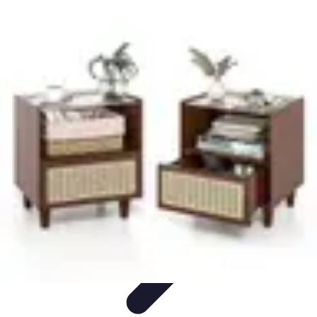
Trucs pour Gagner
Jeux
Loisirs créatifs
Marketing digital
Finance
personnelle
Développement personnel
Trucs pour Gagner