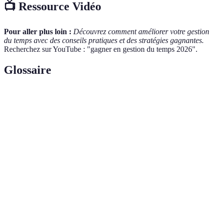
📺 Ressource Vidéo
Pour aller plus loin :
Découvrez comment améliorer votre gestion
du temps avec des conseils pratiques et des stratégies gagnantes.
Recherchez sur YouTube : "gagner en gestion du temps 2026".
Glossaire
Terme
Définition
Gestion du
Processus de planification et d'organisation du
Temps
temps pour optimiser son utilisation
Gestion qui consiste à classer les tâches par ordre
Priorisation
d'importance ou d'urgence
Action de confier une tâche à une autre personne
Délégation
pour optimiser les ressources disponibles