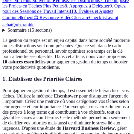
Dites Non Plus Souvent
6. Réduisez les Distractions
7. Décomposez
les Projets en Tâches Plus Petites
8. Apprenez à Déléguer
9. Optez
pour des Sessions de Travail Intensif
10. Évaluez et Ajustez
Continuellement
📺 Ressource Vidéo
Glossaire
Checklist avant
achat
Quiz rapide
Sommaire
(
15
sections
)
La gestion du temps est un enjeu capital dans notre société moderne
où les distractions sont omniprésentes. Que ce soit dans le cadre
professionnel ou personnel, savoir optimiser son temps est la clé
pour atteindre ses objectifs. Dans cet article, nous vous proposons
10 astuces essentielles
pour gagner en gestion du temps et booster
votre productivité quotidienne.
1. Établissez des Priorités Claires
Pour gagner en gestion du temps, il est essentiel de hiérarchiser vos
tâches. Utilisez la méthode
Eisenhower
pour distinguer l'urgent de
l'important. Créez une matrice où vous catégorisez vos tâches selon
leur urgence et leur importance. Par exemple, consacrez du temps à
des projets à long terme qui contribuent à vos objectifs, tout en
gérant les crises à court terme. Cette méthode permet non seulement
de clarifier vos priorités mais aussi de diminuer le stress lié aux
urgences. D'après une étude du
Harvard Business Review
, gérer
ses priorités améliore significativement la perception du temps passé