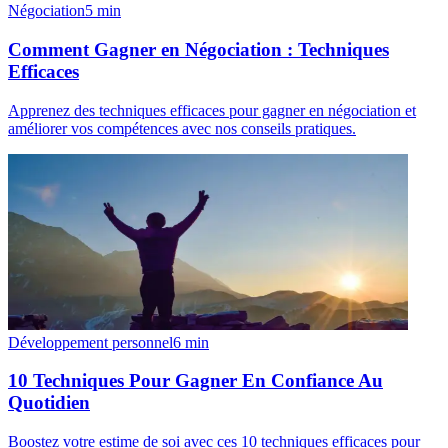
Négociation
5
min
Comment Gagner en Négociation : Techniques
Efficaces
Apprenez des techniques efficaces pour gagner en négociation et
améliorer vos compétences avec nos conseils pratiques.
Développement personnel
6
min
10 Techniques Pour Gagner En Confiance Au
Quotidien
Boostez votre estime de soi avec ces 10 techniques efficaces pour