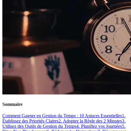
Sommaire
Comment Gagner en Gestion du Temps : 10 Astuces Essentielles
1.
Établissez des Priorités Claires
2. Adoptez la Règle des 2 Minutes
3.
Utilisez des Outils de Gestion du Temps
4. Planifiez vos Journées
5.