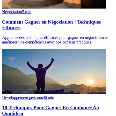
Négociation
5
min
Comment Gagner en Négociation : Techniques
Efficaces
Apprenez des techniques efficaces pour gagner en négociation et
améliorer vos compétences avec nos conseils pratiques.
Développement personnel
6
min
10 Techniques Pour Gagner En Confiance Au
Quotidien