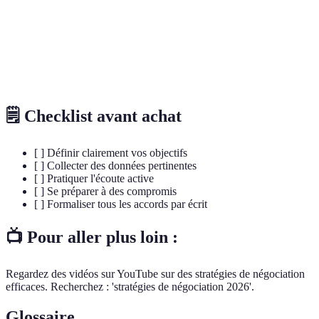
Favorise des
Temps
Négociations
Collaboration
relations
nécessaire
longues
Données
Renforce
Peut paraître
Négociations
chiffrées
l'argumentation
froid
techniques
🗒️ Checklist avant achat
[ ] Définir clairement vos objectifs
[ ] Collecter des données pertinentes
[ ] Pratiquer l'écoute active
[ ] Se préparer à des compromis
[ ] Formaliser tous les accords par écrit
📺 Pour aller plus loin :
Regardez des vidéos sur YouTube sur des stratégies de négociation
efficaces. Recherchez : 'stratégies de négociation 2026'.
Glossaire