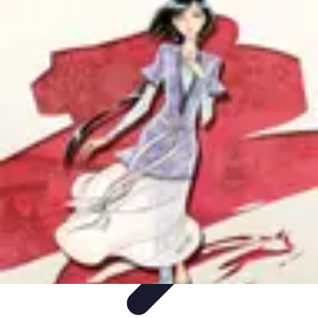
Trucs pour Gagner
Jeux
Loisirs créatifs
Marketing digital
Finance
personnelle
Développement personnel
Trucs pour Gagner