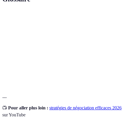
Terme
Définition
Écoute
Technique de communication où l'on écoute
active
attentivement son interlocuteur.
Capacité à s'adapter et à modifier ses demandes en
Flexibilité
fonction des exigences.
Création
Processus d'identification d'options qui augmentent
de valeur
l'intérêt des deux parties dans une négociation.
---
📺
Pour aller plus loin :
stratégies de négociation efficaces 2026
sur YouTube