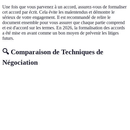
Une fois que vous parvenez à un accord, assurez-vous de formaliser
cet accord par écrit. Cela évite les malentendus et démontre le
sérieux de votre engagement. Il est recommandé de relire le
document ensemble pour vous assurer que chaque partie comprend
et est d'accord sur les termes. En 2026, la formalisation des accords
a été mise en avant comme un bon moyen de prévenir les litiges
futurs.
🔍 Comparaison de Techniques de
Négociation
Technique
Avantages
Limitations
Quand l'utilise
Augmente les
Peut être
Avant la
Préparation
chances
chronophage
négociation
Renforce la
Risque de
Lors de
Écoute active
confiance
manipuler
l'échange