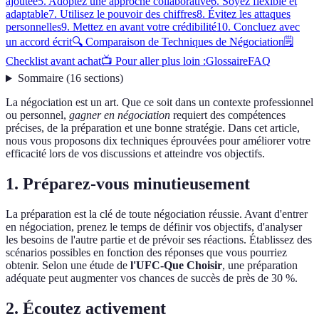
ajoutée
5. Adoptez une approche collaborative
6. Soyez flexible et
adaptable
7. Utilisez le pouvoir des chiffres
8. Évitez les attaques
personnelles
9. Mettez en avant votre crédibilité
10. Concluez avec
un accord écrit
🔍 Comparaison de Techniques de Négociation
🗒️
Checklist avant achat
📺 Pour aller plus loin :
Glossaire
FAQ
Sommaire
(
16
sections
)
La négociation est un art. Que ce soit dans un contexte professionnel
ou personnel,
gagner en négociation
requiert des compétences
précises, de la préparation et une bonne stratégie. Dans cet article,
nous vous proposons dix techniques éprouvées pour améliorer votre
efficacité lors de vos discussions et atteindre vos objectifs.
1. Préparez-vous minutieusement
La préparation est la clé de toute négociation réussie. Avant d'entrer
en négociation, prenez le temps de définir vos objectifs, d'analyser
les besoins de l'autre partie et de prévoir ses réactions. Établissez des
scénarios possibles en fonction des réponses que vous pourriez
obtenir. Selon une étude de
l'UFC-Que Choisir
, une préparation
adéquate peut augmenter vos chances de succès de près de 30 %.
2. Écoutez activement