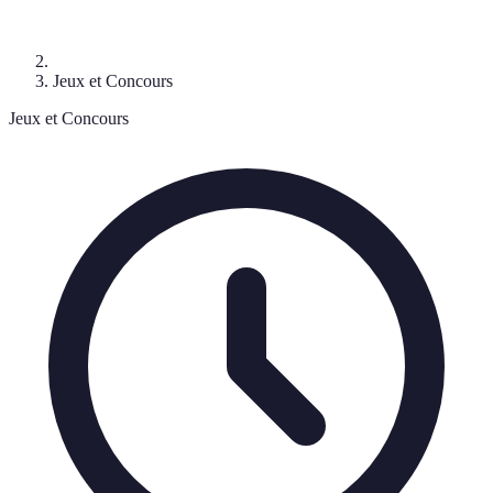
Jeux et Concours
Jeux et Concours