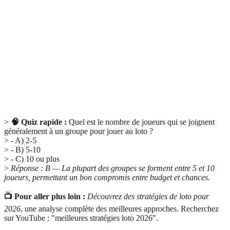
Jeu de hasard où les participants choisissent des
Loto
numéros en espérant qu'ils soient tirés.
Ensemble de numéros choisis par le joueur pour
Combinaisons
participer au tirage.
Un groupe de joueurs qui s'associent pour acheter
Syndicat
un nombre plus élevé de billets de loto.
>
🧠 Quiz rapide :
Quel est le nombre de joueurs qui se joignent
généralement à un groupe pour jouer au loto ?
> - A) 2-5
> - B) 5-10
> - C) 10 ou plus
>
Réponse : B — La plupart des groupes se forment entre 5 et 10
joueurs, permettant un bon compromis entre budget et chances.
📺 Pour aller plus loin :
Découvrez des stratégies de loto pour
2026
, une analyse complète des meilleures approches. Recherchez
sur YouTube : "meilleures stratégies loto 2026".