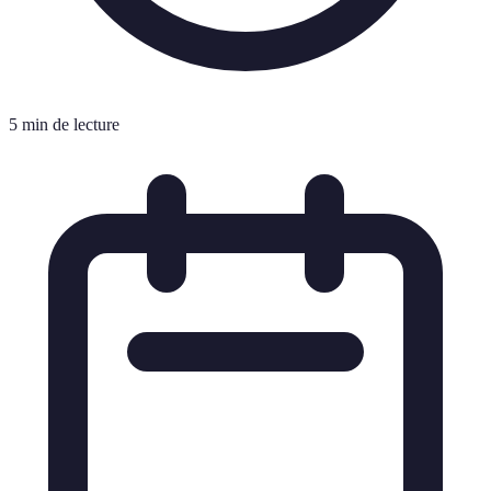
5 min de lecture