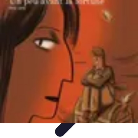
Trucs pour Gagner
Jeux
Loisirs créatifs
Marketing digital
Finance
personnelle
Développement personnel
Trucs pour Gagner