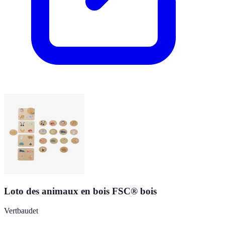
Loto des animaux en bois FSC® bois
Vertbaudet