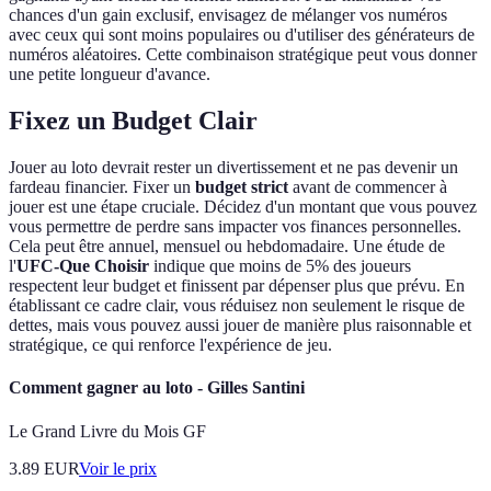
chances d'un gain exclusif, envisagez de mélanger vos numéros
avec ceux qui sont moins populaires ou d'utiliser des générateurs de
numéros aléatoires. Cette combinaison stratégique peut vous donner
une petite longueur d'avance.
Fixez un Budget Clair
Jouer au loto devrait rester un divertissement et ne pas devenir un
fardeau financier. Fixer un
budget strict
avant de commencer à
jouer est une étape cruciale. Décidez d'un montant que vous pouvez
vous permettre de perdre sans impacter vos finances personnelles.
Cela peut être annuel, mensuel ou hebdomadaire. Une étude de
l'
UFC-Que Choisir
indique que moins de 5% des joueurs
respectent leur budget et finissent par dépenser plus que prévu. En
établissant ce cadre clair, vous réduisez non seulement le risque de
dettes, mais vous pouvez aussi jouer de manière plus raisonnable et
stratégique, ce qui renforce l'expérience de jeu.
Comment gagner au loto - Gilles Santini
Le Grand Livre du Mois GF
3.89
EUR
Voir le prix