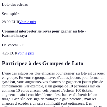
Loto des odeurs
Sentosphère
28.90
EUR
Voir le prix
Comment interpréter les rêves pour gagner au loto -
Karmadharaya
De Vecchi GF
4.26
EUR
Voir le prix
Participez à des Groupes de Loto
L’une des astuces les plus efficaces pour
gagner au loto
est de jouer
en groupe. En vous regroupant avec d'autres joueurs pour former un
syndicat
, vous augmentez vos chances de gagner en jouant plus de
combinaisons. Par exemple, si un groupe de 10 personnes met en
commun 10 euros chacun, cela permet d’acheter 100 tickets,
augmentant ainsi considérablement les chances d’obtenir le bon
tirage. Bien sûr, cela signifie partager le gain potentiel, mais les
chances d'accéder à un prix significatif sont optimisées. Des