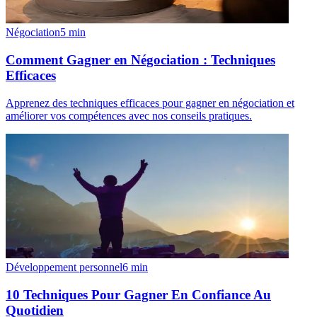
Négociation
5
min
Comment Gagner en Négociation : Techniques
Efficaces
Apprenez des techniques efficaces pour gagner en négociation et
améliorer vos compétences avec nos conseils pratiques.
Développement personnel
6
min
10 Techniques Pour Gagner En Confiance Au
Quotidien