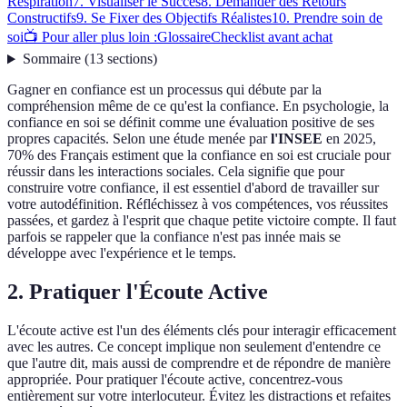
Respiration
7. Visualiser le Succès
8. Demander des Retours
Constructifs
9. Se Fixer des Objectifs Réalistes
10. Prendre soin de
soi
📺 Pour aller plus loin :
Glossaire
Checklist avant achat
Sommaire
(
13
sections
)
Gagner en confiance est un processus qui débute par la
compréhension même de ce qu'est la confiance. En psychologie, la
confiance en soi se définit comme une évaluation positive de ses
propres capacités. Selon une étude menée par
l'INSEE
en 2025,
70% des Français estiment que la confiance en soi est cruciale pour
réussir dans les interactions sociales. Cela signifie que pour
construire votre confiance, il est essentiel d'abord de travailler sur
votre autodéfinition. Réfléchissez à vos compétences, vos réussites
passées, et gardez à l'esprit que chaque petite victoire compte. Il faut
parfois se rappeler que la confiance n'est pas innée mais se
développe avec l'expérience et le temps.
2. Pratiquer l'Écoute Active
L'écoute active est l'un des éléments clés pour interagir efficacement
avec les autres. Ce concept implique non seulement d'entendre ce
que l'autre dit, mais aussi de comprendre et de répondre de manière
appropriée. Pour pratiquer l'écoute active, concentrez-vous
entièrement sur votre interlocuteur. Évitez les distractions et refaites