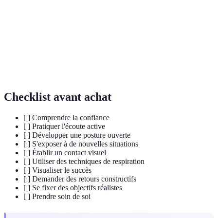
en soi
Écoute
Technique de communication impliquant attention
active
et réponses appropriées.
Technique mentale consistant à s'imaginer en train
Visualisation
de réussir une situation.
Checklist avant achat
[ ] Comprendre la confiance
[ ] Pratiquer l'écoute active
[ ] Développer une posture ouverte
[ ] S'exposer à de nouvelles situations
[ ] Établir un contact visuel
[ ] Utiliser des techniques de respiration
[ ] Visualiser le succès
[ ] Demander des retours constructifs
[ ] Se fixer des objectifs réalistes
[ ] Prendre soin de soi