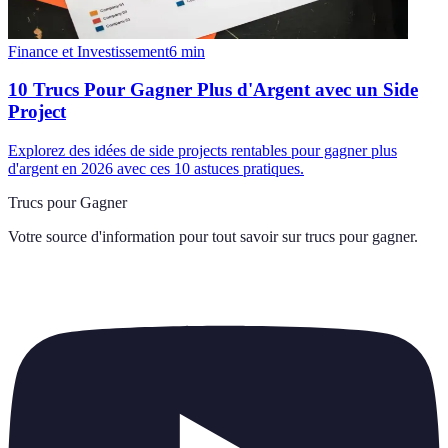
Finance et Investissement
6
min
10 Trucs Pour Gagner Plus d'Argent avec un Side
Project
Explorez des idées de side projects rentables pour gagner plus
d'argent en 2026 avec ces 10 astuces pratiques.
Trucs pour Gagner
Votre source d'information pour tout savoir sur
trucs pour gagner
.