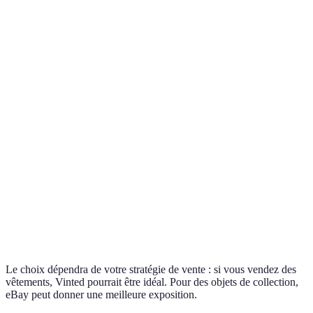
Large
Vente en
audience,
personne,
Ventes locales et
Leboncoin
facile à
sécurité
objets volumineux
utiliser
variable
Spécialisé
Niche limitée,
Vêtements et
Vinted
mode,
frais pour les
accessoires
gratuit
vendeurs
Mondial,
Compétition
Objets rares et
eBay
enchères
élevée, frais
collection
possibles
de vente
Connexion
Facebook
Algorithme
Ventes rapides et
avec amis,
Marketplace
moins efficace
locales
local
Le choix dépendra de votre stratégie de vente : si vous vendez des
vêtements, Vinted pourrait être idéal. Pour des objets de collection,
eBay peut donner une meilleure exposition.