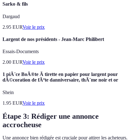
Sarko & fils
Dargaud
2.95
EUR
Voir le prix
Largent de nos présidents - Jean-Marc Philibert
Essais-Documents
2.00
EUR
Voir le prix
1 piÃ¨ce BoÃ®te Ã tirette en papier pour largent pour
dÃ©coration de fÃªte danniversaire, thÃ¨me noir et or
Shein
1.95
EUR
Voir le prix
Étape 3: Rédiger une annonce
accrocheuse
Une annonce bien rédigée est cruciale pour attirer les acheteurs.