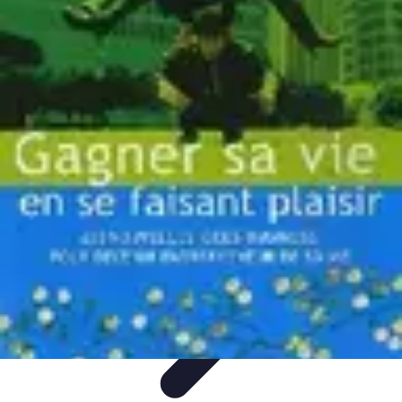
Trucs pour Gagner
Jeux
Loisirs créatifs
Marketing digital
Finance
personnelle
Développement personnel
Trucs pour Gagner