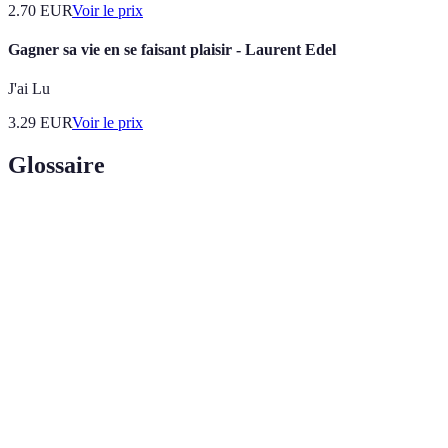
2.70
EUR
Voir le prix
Gagner sa vie en se faisant plaisir - Laurent Edel
J'ai Lu
3.29
EUR
Voir le prix
Glossaire
Terme
Définition
Objets
Biens déjà possédés et souvent non utilisés,
usagés
disponibles à la vente.
Plateforme
Service en ligne permettant d'échanger biens et
de vente
services entre acheteurs et vendeurs.
Processus d'accord sur le prix de vente final entre le
Négociation
vendeur et l'acheteur.