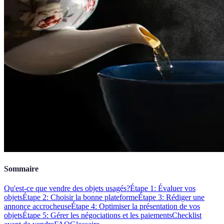
Sommaire
Qu'est-ce que vendre des objets usagés?
Étape 1: Évaluer vos
objets
Étape 2: Choisir la bonne plateforme
Étape 3: Rédiger une
annonce accrocheuse
Étape 4: Optimiser la présentation de vos
objets
Étape 5: Gérer les négociations et les paiements
Checklist