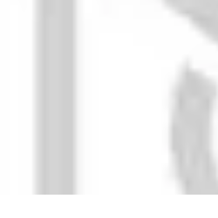
Trucs pour Gagner
Jeux
Loisirs créatifs
Marketing digital
Finance personnelle
Développeme
Trucs pour Gagner