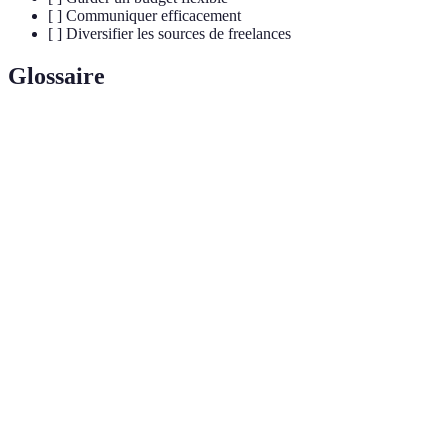
[ ] Communiquer efficacement
[ ] Diversifier les sources de freelances
Glossaire
Terme
Définition
Professionnel indépendant qui offre ses services
Freelance
sans lien de subordination avec un employeur.
ROI (Retour
Méthode utilisée pour évaluer l'efficacité d'un
Sur
investissement.
Investissement)
Outil de
Logiciel utilisé pour planifier, exécuter et
gestion de
contrôler les travaux d'un projet.
projet