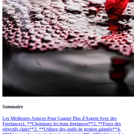
Sommaire
Les Meilleures Astuces Pour Gagner Plus d'Argent Avec des
Freelances
1. **Choisissez les bons freelances**
2. **Fixez des
objectifs clairs**
3. **Utilisez des outils de gestion adaptés**
4.