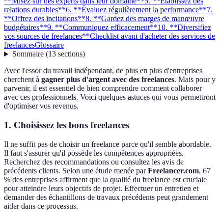
**Misez sur des experts dans leur domaine**
5. **Établissez des
relations durables**
6. **Évaluez régulièrement la performance**
7.
**Offrez des incitations**
8. **Gardez des marges de manœuvre
budgétaires**
9. **Communiquez efficacement**
10. **Diversifiez
vos sources de freelances**
Checklist avant d'acheter des services de
freelances
Glossaire
Sommaire
(
13
sections
)
Avec l'essor du travail indépendant, de plus en plus d'entreprises
cherchent à
gagner plus d'argent avec des freelances
. Mais pour y
parvenir, il est essentiel de bien comprendre comment collaborer
avec ces professionnels. Voici quelques astuces qui vous permettront
d'optimiser vos revenus.
1.
Choisissez les bons freelances
Il ne suffit pas de choisir un freelance parce qu'il semble abordable.
Il faut s'assurer qu'il possède les compétences appropriées.
Recherchez des recommandations ou consultez les avis de
précédents clients. Selon une étude menée par
Freelancer.com
, 67
% des entreprises affirment que la qualité du freelance est cruciale
pour atteindre leurs objectifs de projet. Effectuer un entretien et
demander des échantillons de travaux précédents peut grandement
aider dans ce processus.