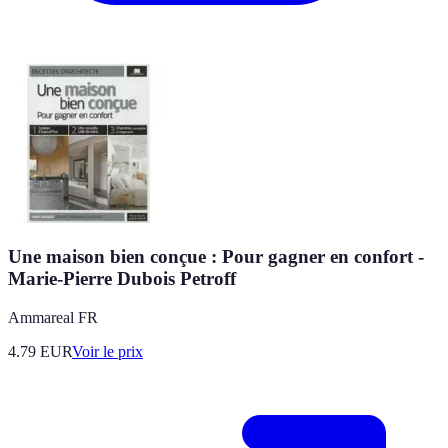
Une maison bien conçue : Pour gagner en confort -
Marie-Pierre Dubois Petroff
Ammareal FR
4.79
EUR
Voir le prix