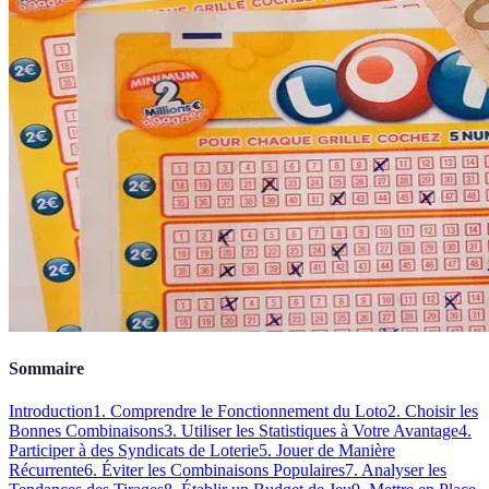
Sommaire
Introduction
1. Comprendre le Fonctionnement du Loto
2. Choisir les
Bonnes Combinaisons
3. Utiliser les Statistiques à Votre Avantage
4.
Participer à des Syndicats de Loterie
5. Jouer de Manière
Récurrente
6. Éviter les Combinaisons Populaires
7. Analyser les