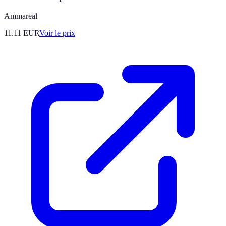
Ammareal
11.11
EUR
Voir le prix