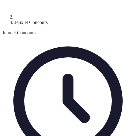
Jeux et Concours
Jeux et Concours