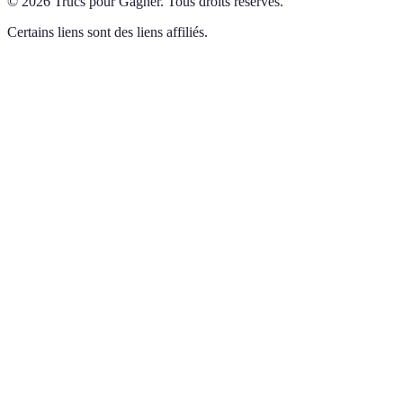
©
2026
Trucs pour Gagner
.
Tous droits réservés.
Certains liens sont des liens affiliés.