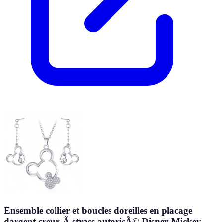
Ensemble collier et boucles doreilles en placage
dargent creux Ã strass autorisÃ© Disney Mickey