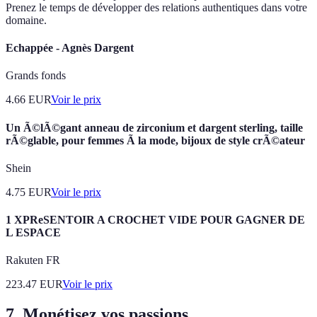
Prenez le temps de développer des relations authentiques dans votre
domaine.
Echappée - Agnès Dargent
Grands fonds
4.66
EUR
Voir le prix
Un Ã©lÃ©gant anneau de zirconium et dargent sterling, taille
rÃ©glable, pour femmes Ã la mode, bijoux de style crÃ©ateur
Shein
4.75
EUR
Voir le prix
1 XPReSENTOIR A CROCHET VIDE POUR GAGNER DE
L ESPACE
Rakuten FR
223.47
EUR
Voir le prix
7. Monétisez vos passions