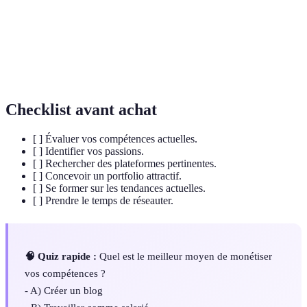
Le processus de transformer un actif en source de
Monétisation
revenus.
Une relation professionnelle où un expert aide un
Coaching
client à atteindre ses objectifs.
Checklist avant achat
[ ] Évaluer vos compétences actuelles.
[ ] Identifier vos passions.
[ ] Rechercher des plateformes pertinentes.
[ ] Concevoir un portfolio attractif.
[ ] Se former sur les tendances actuelles.
[ ] Prendre le temps de réseauter.
🧠 Quiz rapide :
Quel est le meilleur moyen de monétiser
vos compétences ?
- A) Créer un blog