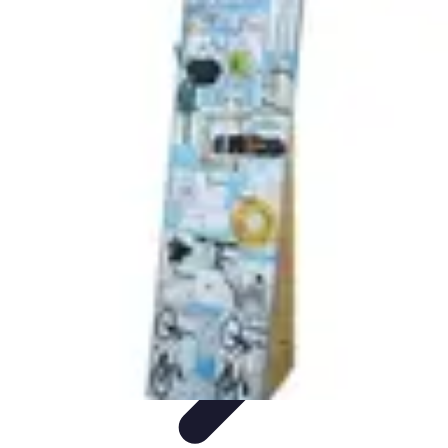
Trucs pour Gagner
Jeux
Loisirs créatifs
Marketing digital
Finance
personnelle
Développement personnel
Trucs pour Gagner