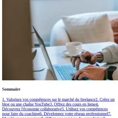
Sommaire
1. Valorisez vos compétences sur le marché du freelance
2. Créez un
blog ou une chaîne YouTube
3. Offrez des cours en ligne
4.
Découvrez l'économie collaborative
5. Utilisez vos compétences
pour faire du coaching
6. Développez votre réseau professionnel
7.