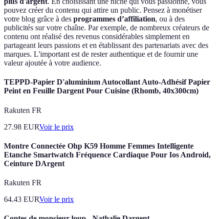
plus d'argent
. En choisissant une niche qui vous passionne, vous
pouvez créer du contenu qui attire un public. Pensez à monétiser
votre blog grâce à des
programmes d’affiliation
, ou à des
publicités sur votre chaîne. Par exemple, de nombreux créateurs de
contenu ont réalisé des revenus considérables simplement en
partageant leurs passions et en établissant des partenariats avec des
marques. L'important est de rester authentique et de fournir une
valeur ajoutée à votre audience.
TEPPD-Papier D'aluminium Autocollant Auto-Adhésif Papier
Peint en Feuille Dargent Pour Cuisine (Rhomb, 40x300cm)
Rakuten FR
27.98
EUR
Voir le prix
Montre Connectée Ohp K59 Homme Femmes Intelligente
Etanche Smartwatch Fréquence Cardiaque Pour Ios Android,
Ceinture DArgent
Rakuten FR
64.43
EUR
Voir le prix
Contes de monsieur loup - Nathalie Dargent