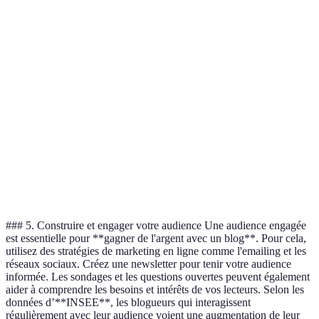
Méthode
Potentiel de revenus
Effort requis
Longévité
Publicité
Moyen
Faible
Élevée
Partenariats
Élevé
Moyen
Moyenne
Affiliation
Varie
Faible
Élevée
Très
Produits
Élevé
Élevé
élevée
Services
Élevé
Élevé
Élevée
### 5. Construire et engager votre audience Une audience engagée
est essentielle pour **gagner de l'argent avec un blog**. Pour cela,
utilisez des stratégies de marketing en ligne comme l'emailing et les
réseaux sociaux. Créez une newsletter pour tenir votre audience
informée. Les sondages et les questions ouvertes peuvent également
aider à comprendre les besoins et intérêts de vos lecteurs. Selon les
données d’**INSEE**, les blogueurs qui interagissent
régulièrement avec leur audience voient une augmentation de leur