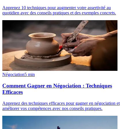
Apprenez 10 techniques pour augmenter votre assertivité au
quotidien avec des conseils pratiques et des exemples concrets.
Négociation
5
min
Comment Gagner en Négociation : Techniques
Efficaces
Apprenez des techniques efficaces pour gagner en négociation et
améliorer vos compétences avec nos conseils pratiques.