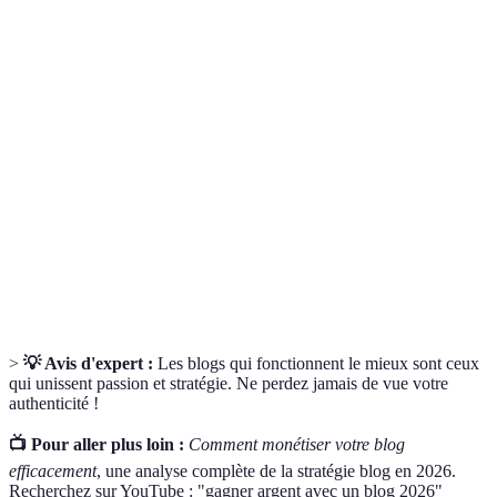
Terme
Définition
Un segment spécifique d'une industrie ou d'un
Niche
sujet.
Pratiques visant à améliorer la visibilité d'un site
SEO
sur les moteurs de recherche.
Processus de génération de revenus à partir d'une
Monétisation
plateforme, comme un blog.
>
💡 Avis d'expert :
Les blogs qui fonctionnent le mieux sont ceux
qui unissent passion et stratégie. Ne perdez jamais de vue votre
authenticité !
📺 Pour aller plus loin :
Comment monétiser votre blog
efficacement
, une analyse complète de la stratégie blog en 2026.
Recherchez sur YouTube : "gagner argent avec un blog 2026"