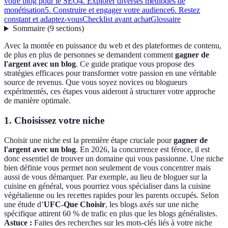
votre blog pour le SEO
4. Explorer diverses méthodes de
monétisation
5. Construire et engager votre audience
6. Restez
constant et adaptez-vous
Checklist avant achat
Glossaire
Sommaire
(
9
sections
)
Avec la montée en puissance du web et des plateformes de contenu,
de plus en plus de personnes se demandent comment
gagner de
l'argent avec un blog
. Ce guide pratique vous propose des
stratégies efficaces pour transformer votre passion en une véritable
source de revenus. Que vous soyez novices ou blogueurs
expérimentés, ces étapes vous aideront à structurer votre approche
de manière optimale.
1. Choisissez votre niche
Choisir une niche est la première étape cruciale pour
gagner de
l'argent avec un blog
. En 2026, la concurrence est féroce, il est
donc essentiel de trouver un domaine qui vous passionne. Une niche
bien définie vous permet non seulement de vous concentrer mais
aussi de vous démarquer. Par exemple, au lieu de bloguer sur la
cuisine en général, vous pourriez vous spécialiser dans la cuisine
végétalienne ou les recettes rapides pour les parents occupés. Selon
une étude d’
UFC-Que Choisir
, les blogs axés sur une niche
spécifique attirent 60 % de trafic en plus que les blogs généralistes.
Astuce :
Faites des recherches sur les mots-clés liés à votre niche