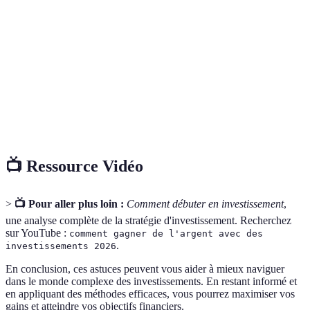
Fonds Négociés en Bourse, qui permettent d'acheter
ETF
un panier d'actions ou d'obligations.
Intérêt
Système où les intérêts gagnés sont réinvestis pour
composé
générer des intérêts supplémentaires.
Ensemble d'investissements détenus par un individu
Portefeuille
ou une entité.
📺 Ressource Vidéo
>
📺 Pour aller plus loin :
Comment débuter en investissement
,
une analyse complète de la stratégie d'investissement. Recherchez
sur YouTube :
comment gagner de l'argent avec des
.
investissements 2026
En conclusion, ces astuces peuvent vous aider à mieux naviguer
dans le monde complexe des investissements. En restant informé et
en appliquant des méthodes efficaces, vous pourrez maximiser vos
gains et atteindre vos objectifs financiers.