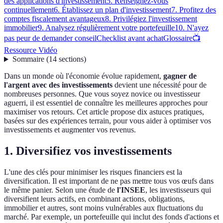
des applications d'investissement
5. Renseignez-vous
continuellement
6. Établissez un plan d'investissement
7. Profitez des
comptes fiscalement avantageux
8. Privilégiez l'investissement
immobilier
9. Analysez régulièrement votre portefeuille
10. N'ayez
pas peur de demander conseil
Checklist avant achat
Glossaire
📺
Ressource Vidéo
Sommaire
(
14
sections
)
Dans un monde où l'économie évolue rapidement,
gagner de
l'argent avec des investissements
devient une nécessité pour de
nombreuses personnes. Que vous soyez novice ou investisseur
aguerri, il est essentiel de connaître les meilleures approches pour
maximiser vos retours. Cet article propose dix astuces pratiques,
basées sur des expériences terrain, pour vous aider à optimiser vos
investissements et augmenter vos revenus.
1. Diversifiez vos investissements
L'une des clés pour minimiser les risques financiers est la
diversification. Il est important de ne pas mettre tous vos œufs dans
le même panier. Selon une étude de
l'INSEE
, les investisseurs qui
diversifient leurs actifs, en combinant actions, obligations,
immobilier et autres, sont moins vulnérables aux fluctuations du
marché. Par exemple, un portefeuille qui inclut des fonds d'actions et