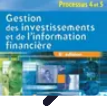
Trucs pour Gagner
Jeux
Loisirs créatifs
Marketing digital
Finance
personnelle
Développement personnel
Trucs pour Gagner