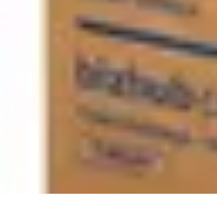
Trucs pour Gagner
Jeux
Loisirs créatifs
Marketing digital
Finance personnelle
Développeme
Trucs pour Gagner