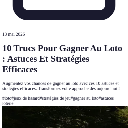
13 mai 2026
10 Trucs Pour Gagner Au Loto
: Astuces Et Stratégies
Efficaces
Augmentez vos chances de gagner au loto avec ces 10 astuces et
stratégies efficaces. Transformez votre approche dès aujourd'hui !
#
loto
#
jeux de hasard
#
stratégies de jeu
#
gagner au loto
#
astuces
loterie