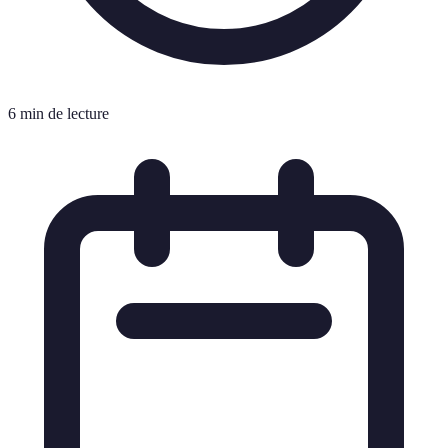
6 min de lecture