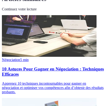
Continuez votre lecture
Négociation
5
min
10 Astuces Pour Gagner en Négociation : Techniques
Efficaces
Apprenez 10 techniques incontournables pour gagner en
négociation et optimiser vos compétences afin d’obtenir des résultats
probants.