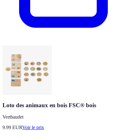
Loto des animaux en bois FSC® bois
Vertbaudet
9.99
EUR
Voir le prix