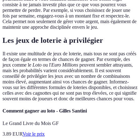
consiste à ne jamais investir plus que ce que vous pourrez vous
permettre de perdre. Par exemple, si vous choisissez de jouer une
fois par semaine, engagez-vous à un montant fixe et respectez-le.
Cela permet non seulement de gérer votre argent, mais également de
maintenir une approche disciplinée envers le jeu.
Les jeux de loterie à privilégier
Il existe une multitude de jeux de loterie, mais tous ne sont pas créés
de façon égale en termes de chances de gagner. Par exemple, des
jeux comme le
Loto
ou l'
Euro Millions
peuvent sembler attrayants,
mais les probabilités varient considérablement. Il est souvent
conseillé de privilégier les jeux avec un nombre de combinaisons
moins élevé, augmentant ainsi vos chances de gagner. Informez-
vous sur les différentes formules de loteries disponibles, et choisissez
celles avec des cagnottes qui ne sont pas trop élevées, ce qui signifie
souvent moins de joueurs et donc de meilleures chances pour vous.
Comment gagner au loto - Gilles Santini
Le Grand Livre du Mois GF
3.89
EUR
Voir le prix