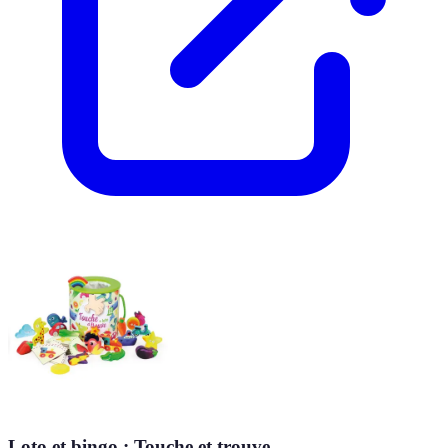
Loto et bingo : Touche et trouve