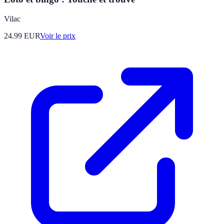
Vilac
24.99
EUR
Voir le prix