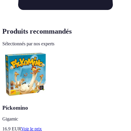
Produits recommandés
Sélectionnés par nos experts
Pickomino
Gigamic
16.9
EUR
Voir le prix