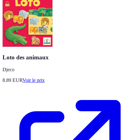
Loto des animaux
Djeco
8.89
EUR
Voir le prix