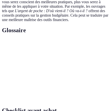
vous serez conscient des meilleures pratiques, plus vous serez à
même de les appliquer à votre situation. Par exemple, les ouvrages
tels que
L'argent de poche : D'où vient-il ? Où va-t-il ?
offrent des
conseils pratiques sur la gestion budgétaire. Cela peut se traduire par
une meilleure maîtrise des outils financiers.
Glossaire
Terme
Définition
Plan financier regroupant les revenus et les
Budget
dépenses sur une période donnée.
Fonds
Épargne constituée pour faire face à des
d'urgence
imprévus financiers.
Consommation
Approche qui privilégie les achats réfléchis et
responsable
durables.
Checklist avant achat