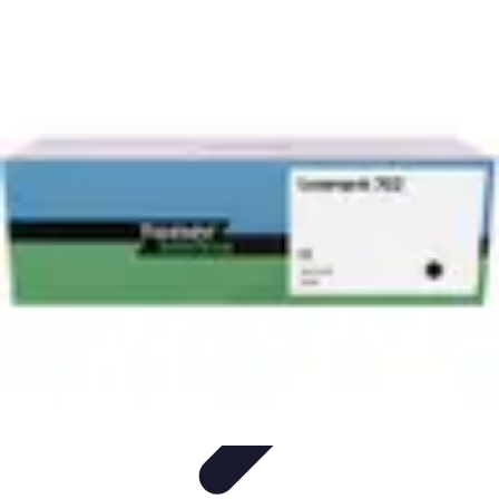
Trucs pour Gagner
Jeux
Loisirs créatifs
Marketing digital
Finance
personnelle
Développement personnel
Trucs pour Gagner