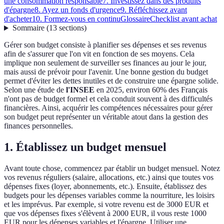
une consommation responsable
7. Investissez dans des produits
d'épargne
8. Ayez un fonds d'urgence
9. Réfléchissez avant
d'acheter
10. Formez-vous en continu
Glossaire
Checklist avant achat
Sommaire
(
13
sections
)
Gérer son budget consiste à planifier ses dépenses et ses revenus
afin de s'assurer que l'on vit en fonction de ses moyens. Cela
implique non seulement de surveiller ses finances au jour le jour,
mais aussi de prévoir pour l'avenir. Une bonne gestion du budget
permet d'éviter les dettes inutiles et de construire une épargne solide.
Selon une étude de
l'INSEE
en 2025, environ 60% des Français
n'ont pas de budget formel et cela conduit souvent à des difficultés
financières. Ainsi, acquérir les compétences nécessaires pour gérer
son budget peut représenter un véritable atout dans la gestion des
finances personnelles.
1. Établissez un budget mensuel
Avant toute chose, commencez par établir un budget mensuel. Notez
vos revenus réguliers (salaire, allocations, etc.) ainsi que toutes vos
dépenses fixes (loyer, abonnements, etc.). Ensuite, établissez des
budgets pour les dépenses variables comme la nourriture, les loisirs
et les imprévus. Par exemple, si votre revenu est de 3000 EUR et
que vos dépenses fixes s'élèvent à 2000 EUR, il vous reste 1000
EUR pour les dépenses variables et l'épargne. Utiliser une