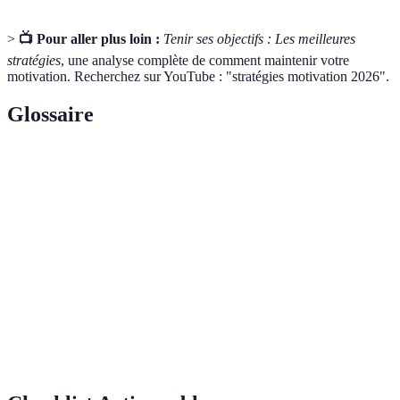
>
📺 Pour aller plus loin :
Tenir ses objectifs : Les meilleures
stratégies
, une analyse complète de comment maintenir votre
motivation. Recherchez sur YouTube : "stratégies motivation 2026".
Glossaire
Terme
Définition
État intérieur qui pousse à agir pour réaliser des
Motivation
objectifs.
Objectif
Un objectif qui est Spécifique, Mesurable,
SMART
Atteignable, Réaliste et Temporellement défini.
Technique utilisée pour imaginer mentalement un
Visualisation
résultat positif avant de le réaliser.