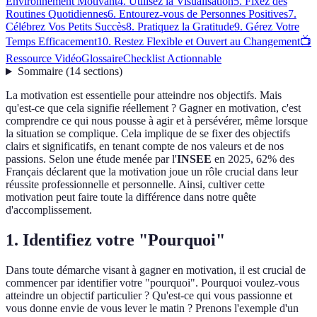
Environnement Motivant
4. Utilisez la Visualisation
5. Fixez des
Routines Quotidiennes
6. Entourez-vous de Personnes Positives
7.
Célébrez Vos Petits Succès
8. Pratiquez la Gratitude
9. Gérez Votre
Temps Efficacement
10. Restez Flexible et Ouvert au Changement
📺
Ressource Vidéo
Glossaire
Checklist Actionnable
Sommaire
(
14
sections
)
La motivation est essentielle pour atteindre nos objectifs. Mais
qu'est-ce que cela signifie réellement ? Gagner en motivation, c'est
comprendre ce qui nous pousse à agir et à persévérer, même lorsque
la situation se complique. Cela implique de se fixer des objectifs
clairs et significatifs, en tenant compte de nos valeurs et de nos
passions. Selon une étude menée par l'
INSEE
en 2025, 62% des
Français déclarent que la motivation joue un rôle crucial dans leur
réussite professionnelle et personnelle. Ainsi, cultiver cette
motivation peut faire toute la différence dans notre quête
d'accomplissement.
1. Identifiez votre "Pourquoi"
Dans toute démarche visant à gagner en motivation, il est crucial de
commencer par identifier votre "pourquoi". Pourquoi voulez-vous
atteindre un objectif particulier ? Qu'est-ce qui vous passionne et
vous donne envie de vous lever le matin ? Prenons l'exemple d'un