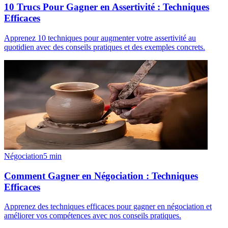
10 Trucs Pour Gagner en Assertivité : Techniques
Efficaces
Apprenez 10 techniques pour augmenter votre assertivité au
quotidien avec des conseils pratiques et des exemples concrets.
Négociation
5
min
Comment Gagner en Négociation : Techniques
Efficaces
Apprenez des techniques efficaces pour gagner en négociation et
améliorer vos compétences avec nos conseils pratiques.