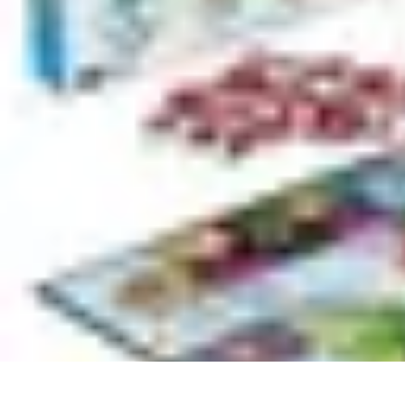
Trucs pour Gagner
Jeux
Loisirs créatifs
Marketing digital
Finance personnelle
Développeme
Trucs pour Gagner