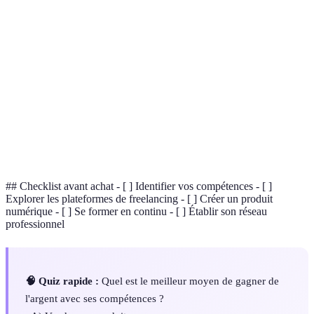
Terme
Définition
Un travailleur indépendant proposant ses services
Freelance
contre rémunération.
Cours en ligne ouvert à tous, souvent aux formats
MOOC
vidéo.
Processus de transformation d’une activité en
Monétisation
source de revenus.
## Checklist avant achat - [ ] Identifier vos compétences - [ ]
Explorer les plateformes de freelancing - [ ] Créer un produit
numérique - [ ] Se former en continu - [ ] Établir son réseau
professionnel
🧠 Quiz rapide :
Quel est le meilleur moyen de gagner de
l'argent avec ses compétences ?