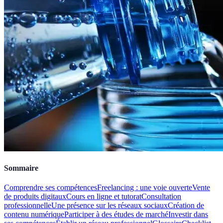
Sommaire
Comprendre ses compétences
Freelancing : une voie ouverte
Vente
de produits digitaux
Cours en ligne et tutorat
Consultation
professionnelle
Une présence sur les réseaux sociaux
Création de
contenu numérique
Participer à des études de marché
Investir dans