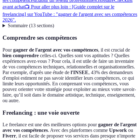
ses compétences
Établir un réseau professionnel
Glossaire
Checklist
avant achat
📺 Pour aller plus loin : [Guide complet sur le
freelancing] sur YouTube : "gagner de l'argent avec ses compétences
2026".
Sommaire
(
13
sections
)
Comprendre ses compétences
Pour
gagner de l'argent avec vos compétences
, il est crucial de
bien comprendre
celles-ci. Quelles sont vos aptitudes ? Quelles
expériences avez-vous ? Pour cela, il est utile de faire un inventaire
de vos compétences techniques, relationnelles et organisationnelles.
Par exemple, d'après une étude de
l'INSEE
, 43% des demandeurs
d'emploi estiment ne pas savoir identifier leurs compétences, ce qui
limite leurs opportunités. En comprenant vos compétences, vous
pouvez orienter votre stratégie pour exploiter au mieux votre savoir-
faire, qu’il soit dans le domaine artistique, technique, enseignement,
ou autre.
Freelancing : une voie ouverte
Le freelance est une des meilleures options pour
gagner de l'argent
avec vos compétences
. Avec des plateformes comme
Upwork
ou
Fiverr
, il est facile de proposer vos services dans presque n'importe