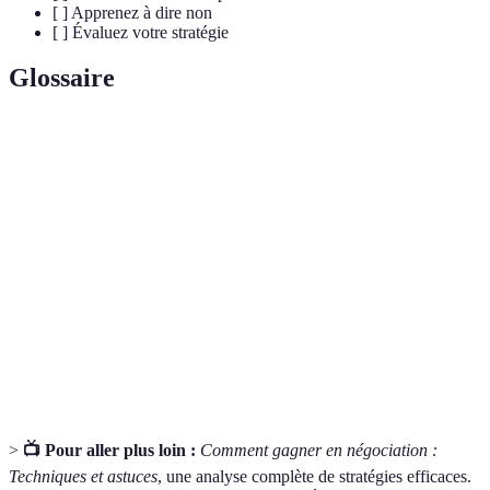
[ ] Apprenez à dire non
[ ] Évaluez votre stratégie
Glossaire
Terme
Définition
Processus de discussion visant à trouver un accord
Négociation
entre deux parties.
Ajustements faits par une partie dans une
Concessions
négociation pour arriver à un compromis.
Capacité à comprendre et à partager les sentiments
Empathie
d'autrui.
>
📺 Pour aller plus loin :
Comment gagner en négociation :
Techniques et astuces
, une analyse complète de stratégies efficaces.