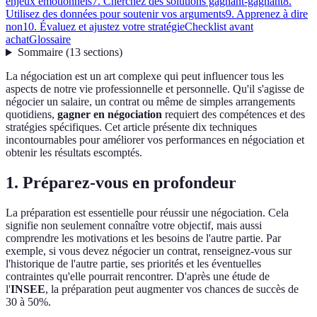
enjeux émotionnels
7. Cherchez des solutions gagnant-gagnant
8.
Utilisez des données pour soutenir vos arguments
9. Apprenez à dire
non
10. Évaluez et ajustez votre stratégie
Checklist avant
achat
Glossaire
Sommaire
(
13
sections
)
La négociation est un art complexe qui peut influencer tous les
aspects de notre vie professionnelle et personnelle. Qu'il s'agisse de
négocier un salaire, un contrat ou même de simples arrangements
quotidiens,
gagner en négociation
requiert des compétences et des
stratégies spécifiques. Cet article présente dix techniques
incontournables pour améliorer vos performances en négociation et
obtenir les résultats escomptés.
1. Préparez-vous en profondeur
La préparation est essentielle pour réussir une négociation. Cela
signifie non seulement connaître votre objectif, mais aussi
comprendre les motivations et les besoins de l'autre partie. Par
exemple, si vous devez négocier un contrat, renseignez-vous sur
l'historique de l'autre partie, ses priorités et les éventuelles
contraintes qu'elle pourrait rencontrer. D'après une étude de
l'
INSEE
, la préparation peut augmenter vos chances de succès de
30 à 50%.