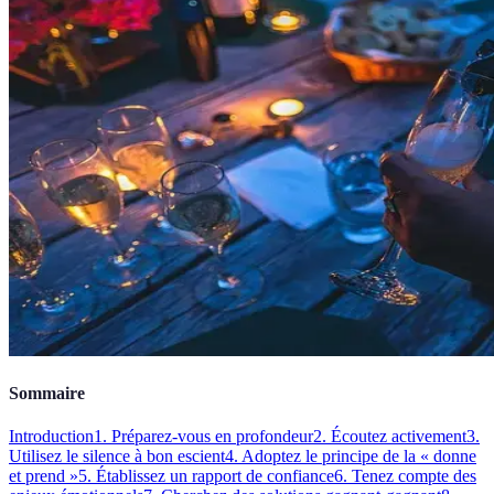
Sommaire
Introduction
1. Préparez-vous en profondeur
2. Écoutez activement
3.
Utilisez le silence à bon escient
4. Adoptez le principe de la « donne
et prend »
5. Établissez un rapport de confiance
6. Tenez compte des