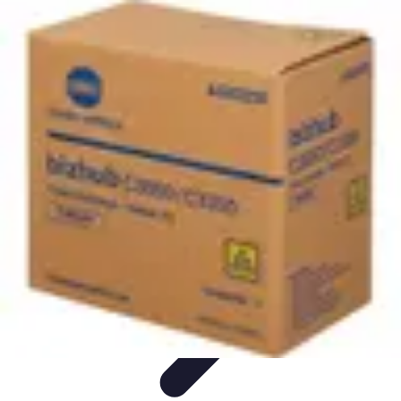
Trucs pour Gagner
Jeux
Loisirs créatifs
Marketing digital
Finance
personnelle
Développement personnel
Trucs pour Gagner