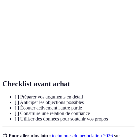
Terme
Définition
Écoute
Technique d'écoute où le négociateur montre de
active
l'empathie et clarifie les propos de l'autre.
Sentiment de sécurité et d'authenticité qui favorise
Confiance
des discussions ouvertes.
Capacité à adapter ses demandes et positions sans
Flexibilité
compromettre les objectifs principaux.
Checklist avant achat
[ ] Préparer vos arguments en détail
[ ] Anticiper les objections possibles
[ ] Écouter activement l'autre partie
[ ] Construire une relation de confiance
[ ] Utiliser des données pour soutenir vos propos
📺
Pour aller plus loin :
techniques de négociation 2026
sur