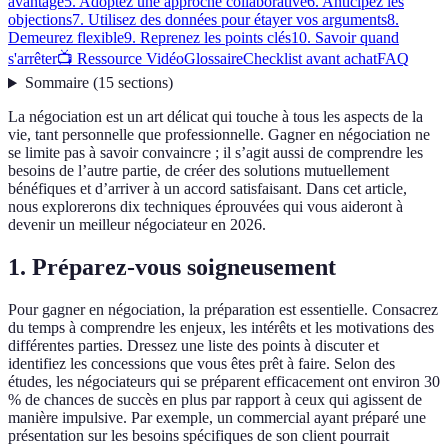
avantage
5. Adoptez une approche collaborative
6. Anticipez les
objections
7. Utilisez des données pour étayer vos arguments
8.
Demeurez flexible
9. Reprenez les points clés
10. Savoir quand
s'arrêter
📺 Ressource Vidéo
Glossaire
Checklist avant achat
FAQ
Sommaire
(
15
sections
)
La négociation est un art délicat qui touche à tous les aspects de la
vie, tant personnelle que professionnelle. Gagner en négociation ne
se limite pas à savoir convaincre ; il s’agit aussi de comprendre les
besoins de l’autre partie, de créer des solutions mutuellement
bénéfiques et d’arriver à un accord satisfaisant. Dans cet article,
nous explorerons dix techniques éprouvées qui vous aideront à
devenir un meilleur négociateur en 2026.
1. Préparez-vous soigneusement
Pour gagner en négociation, la préparation est essentielle. Consacrez
du temps à comprendre les enjeux, les intérêts et les motivations des
différentes parties. Dressez une liste des points à discuter et
identifiez les concessions que vous êtes prêt à faire. Selon des
études, les négociateurs qui se préparent efficacement ont environ 30
% de chances de succès en plus par rapport à ceux qui agissent de
manière impulsive. Par exemple, un commercial ayant préparé une
présentation sur les besoins spécifiques de son client pourrait