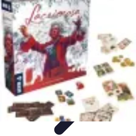
Trucs pour Gagner
Jeux
Loisirs créatifs
Marketing digital
Finance
personnelle
Développement personnel
Trucs pour Gagner