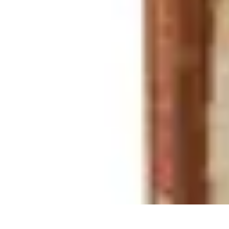
Trucs pour Gagner
Jeux
Loisirs créatifs
Marketing digital
Finance personnelle
Développeme
Trucs pour Gagner