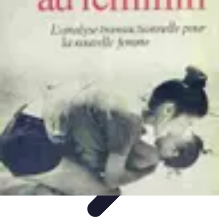
Trucs pour Gagner
Jeux
Loisirs créatifs
Marketing digital
Finance
personnelle
Développement personnel
Trucs pour Gagner