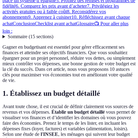
place un système d’épargne
5. Profitez des remises et programmes de
fidélité
6. Comparez les prix avant d’acheter
7. Privilégiez les
activités gratuites ou à faible coût
8. Reconsidérez vos
abonnements
9. Apprenez à cuisiner
10. Réfléchissez avant chaque
achat
Conclusion
Checklist avant achat
Glossaire
📺 Pour aller plus
loin :
Sommaire
(
15
sections
)
Gagner en budgetisant est essentiel pour gérer efficacement ses
finances et atteindre ses objectifs financiers. Que vous souhaitiez
épargner pour un projet personnel, réduire vos dettes, ou simplement
mieux contrôler vos dépenses, une bonne gestion de votre budget est
la clé du succès. Dans cet article, nous vous proposons 10 astuces
clés pour maximiser vos économies tout en améliorant votre qualité
de vie.
1. Établissez un budget détaillé
Avant toute chose, il est crucial de définir clairement vos sources de
revenus et vos dépenses.
Établir un budget détaillé
vous permet de
visualiser vos finances et d’identifier les domaines où vous pouvez
faire des économies. Prenez le temps de les lister, en incluant les
dépenses fixes (loyer, factures) et variables (alimentation, loisirs).
Selon une étude de
l'INSEE
, les ménages qui suivent leur budget