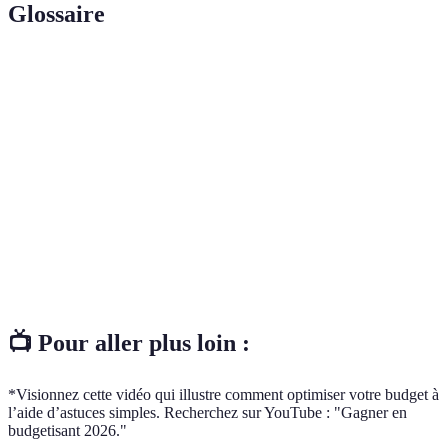
Glossaire
Terme
Définition
Un plan qui détaille les recettes et les dépenses sur
Budget
une période
Montant d’argent mis de côté pour des dépenses
Épargne
futures
Un style de vie axé sur la réduction des
Minimalisme
possessions insensées
📺 Pour aller plus loin :
*Visionnez cette vidéo qui illustre comment optimiser votre budget à
l’aide d’astuces simples. Recherchez sur YouTube : "Gagner en
budgetisant 2026."