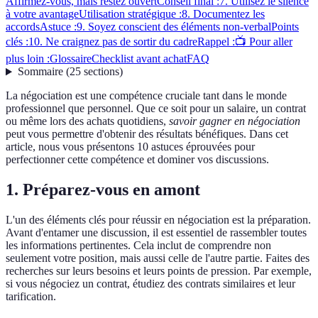
Affirmez-vous, mais restez ouvert
Conseil final :
7. Utilisez le silence
à votre avantage
Utilisation stratégique :
8. Documentez les
accords
Astuce :
9. Soyez conscient des éléments non-verbal
Points
clés :
10. Ne craignez pas de sortir du cadre
Rappel :
📺 Pour aller
plus loin :
Glossaire
Checklist avant achat
FAQ
Sommaire
(
25
sections
)
La négociation est une compétence cruciale tant dans le monde
professionnel que personnel. Que ce soit pour un salaire, un contrat
ou même lors des achats quotidiens,
savoir gagner en négociation
peut vous permettre d'obtenir des résultats bénéfiques. Dans cet
article, nous vous présentons 10 astuces éprouvées pour
perfectionner cette compétence et dominer vos discussions.
1. Préparez-vous en amont
L'un des éléments clés pour réussir en négociation est la préparation.
Avant d'entamer une discussion, il est essentiel de rassembler toutes
les informations pertinentes. Cela inclut de comprendre non
seulement votre position, mais aussi celle de l'autre partie. Faites des
recherches sur leurs besoins et leurs points de pression. Par exemple,
si vous négociez un contrat, étudiez des contrats similaires et leur
tarification.