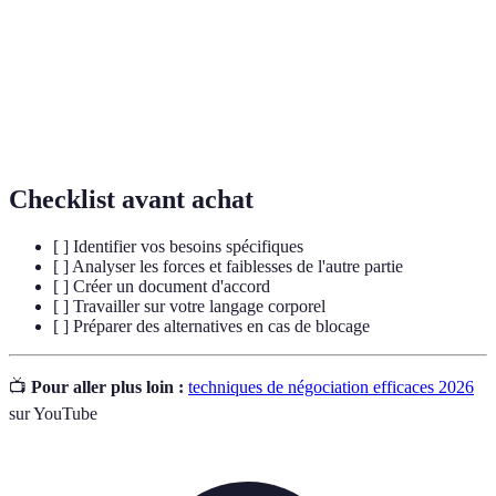
Processus par lequel deux parties ou plus tentent
Négociation
d'atteindre un accord.
Capacité à exprimer ses opinions et besoins de
Assertivité
manière directe et respectueuse.
Checklist avant achat
[ ] Identifier vos besoins spécifiques
[ ] Analyser les forces et faiblesses de l'autre partie
[ ] Créer un document d'accord
[ ] Travailler sur votre langage corporel
[ ] Préparer des alternatives en cas de blocage
📺
Pour aller plus loin :
techniques de négociation efficaces 2026
sur YouTube