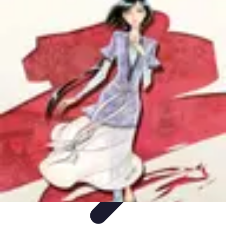
Trucs pour Gagner
Jeux
Loisirs créatifs
Marketing digital
Finance
personnelle
Développement personnel
Trucs pour Gagner