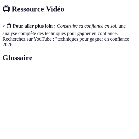
📺 Ressource Vidéo
>
📺 Pour aller plus loin :
Construire sa confiance en soi
, une
analyse complète des techniques pour gagner en confiance.
Recherchez sur YouTube : "techniques pour gagner en confiance
2026".
Glossaire
Terme
Définition
Confiance
État d'esprit qui caractérise la perception que l'on a
en soi
de soi-même et de ses capacités.
Technique de développement personnel consistant
Visualisation
à représenter mentalement des objectifs.
Estime de
Appréciation de sa propre valeur et de ses