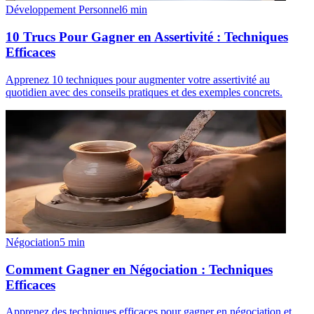
Développement Personnel
6
min
10 Trucs Pour Gagner en Assertivité : Techniques
Efficaces
Apprenez 10 techniques pour augmenter votre assertivité au
quotidien avec des conseils pratiques et des exemples concrets.
Négociation
5
min
Comment Gagner en Négociation : Techniques
Efficaces
Apprenez des techniques efficaces pour gagner en négociation et