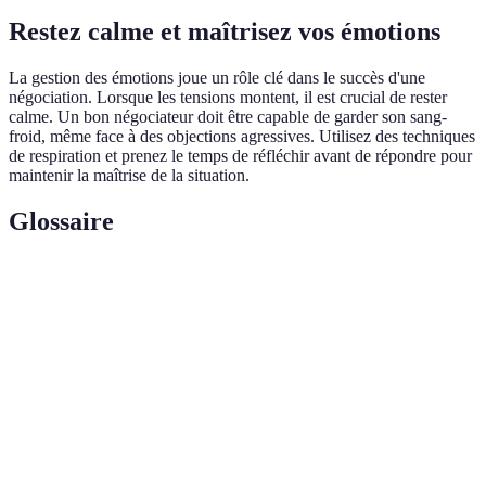
Restez calme et maîtrisez vos émotions
La gestion des émotions joue un rôle clé dans le succès d'une
négociation. Lorsque les tensions montent, il est crucial de rester
calme. Un bon négociateur doit être capable de garder son sang-
froid, même face à des objections agressives. Utilisez des techniques
de respiration et prenez le temps de réfléchir avant de répondre pour
maintenir la maîtrise de la situation.
Glossaire
Terme
Définition
Processus de discussion entre deux parties pour
Négociation
parvenir à un accord.
Écoute
Technique d'écoute qui implique d'accorder une
active
attention particulière aux paroles de l'interlocuteur.
Techniques
Stratégies utilisées pour finaliser une négociation et