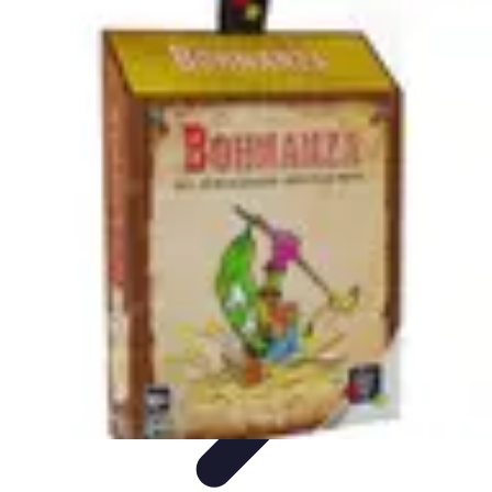
Trucs pour Gagner
Jeux
Loisirs créatifs
Marketing digital
Finance
personnelle
Développement personnel
Trucs pour Gagner