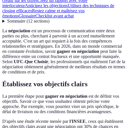
créatif sur les offres
Créez un rapport avec votre
interlocuteur
Anticipez les objections
Utilisez des techniques de
closing efficaces
Restez calme et maîtrisez vos
émotions
Glossaire
Checklist avant achat
Sommaire
(
12
sections
)
La
négociation
est un processus de communication entre deux
parties ou plus, cherchant à parvenir à un accord mutuellement
acceptable. C'est un art qui requiert à la fois des compétences
relationnelles et stratégiques. En 2026, dans un monde commercial
en constante évolution, savoir
gagner en négociation
peut faire la
différence entre un contrat fructueux et une opportunité manquée.
Selon
UFC-Que Choisir
, les professionnels qui maîtrisent l'art de la
négociation obtiennent généralement de meilleurs résultats en termes
de conditions et de prix.
Établissez vos objectifs clairs
La première étape pour
gagner en négociation
est de définir vos
objectifs. Savoir ce que vous souhaitez obtenir précise votre
approche. Par exemple, vous pourriez viser un prix spécifique, le
délai de livraison ou des conditions financières avantageuses.
D'après une étude récente menée par
l'INSEE
, ceux qui établissent
des objectifs clairs avant une négociation ont 30% de chances en