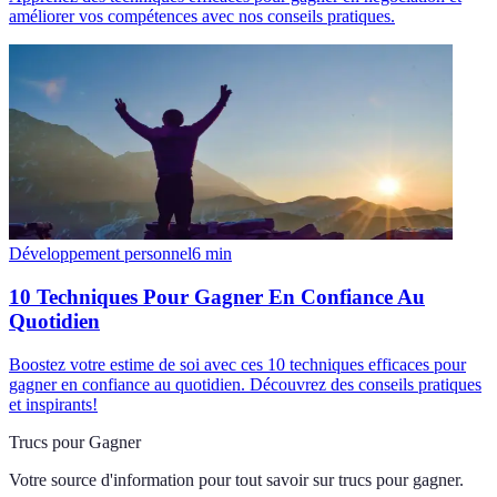
améliorer vos compétences avec nos conseils pratiques.
Développement personnel
6
min
10 Techniques Pour Gagner En Confiance Au
Quotidien
Boostez votre estime de soi avec ces 10 techniques efficaces pour
gagner en confiance au quotidien. Découvrez des conseils pratiques
et inspirants!
Trucs pour Gagner
Votre source d'information pour tout savoir sur
trucs pour gagner
.