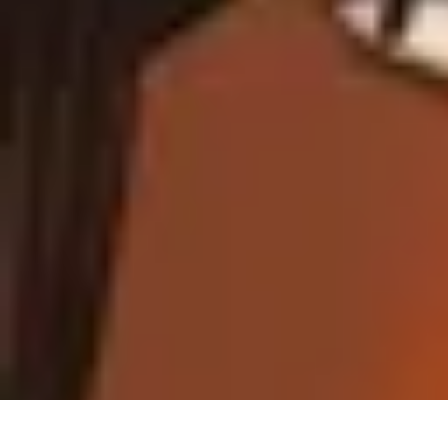
Trucs pour Gagner
Jeux
Loisirs créatifs
Marketing digital
Finance personnelle
Développeme
Trucs pour Gagner