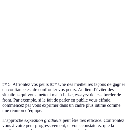
Clarté
flous
précis
plus de confiance
Impossible
Facile à
Choisir B pour
Mesurabilité
de mesurer
apprécier
des résultats clairs
Choisir B pour
Trop
Réalisme
Abordable
éviter la
ambitieux
frustration
Choisir B pour la
Temps
Pas de délai
Délai fixé
discipline
## 5. Affrontez vos peurs ###
Une des meilleures façons de gagner
en confiance est de confronter vos peurs. Au lieu d’éviter des
situations qui vous mettent mal à l’aise, essayez de les aborder de
front. Par exemple, si le fait de parler en public vous effraie,
commencez par vous exprimer dans un cadre plus intime comme
une réunion d’équipe.
L’approche
exposition graduelle
peut être très efficace. Confrontez-
vous à votre peur progressivement, et vous constaterez que la