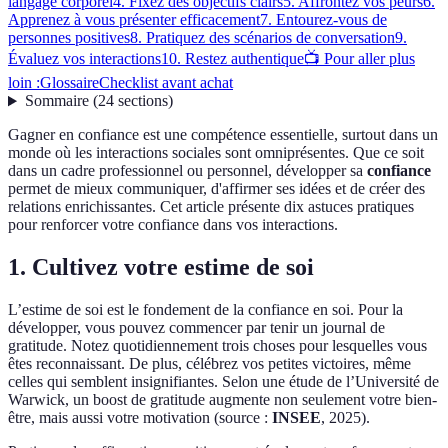
langage corporel
4. Fixez des objectifs clairs
5. Affrontez vos peurs
6.
Apprenez à vous présenter efficacement
7. Entourez-vous de
personnes positives
8. Pratiquez des scénarios de conversation
9.
Évaluez vos interactions
10. Restez authentique
📺 Pour aller plus
loin :
Glossaire
Checklist avant achat
Sommaire
(
24
sections
)
Gagner en confiance est une compétence essentielle, surtout dans un
monde où les interactions sociales sont omniprésentes. Que ce soit
dans un cadre professionnel ou personnel, développer sa
confiance
permet de mieux communiquer, d'affirmer ses idées et de créer des
relations enrichissantes. Cet article présente dix astuces pratiques
pour renforcer votre confiance dans vos interactions.
1. Cultivez votre estime de soi
L’estime de soi est le fondement de la confiance en soi. Pour la
développer, vous pouvez commencer par tenir un journal de
gratitude. Notez quotidiennement trois choses pour lesquelles vous
êtes reconnaissant. De plus, célébrez vos petites victoires, même
celles qui semblent insignifiantes. Selon une étude de l’Université de
Warwick, un boost de gratitude augmente non seulement votre bien-
être, mais aussi votre motivation (source :
INSEE
, 2025).