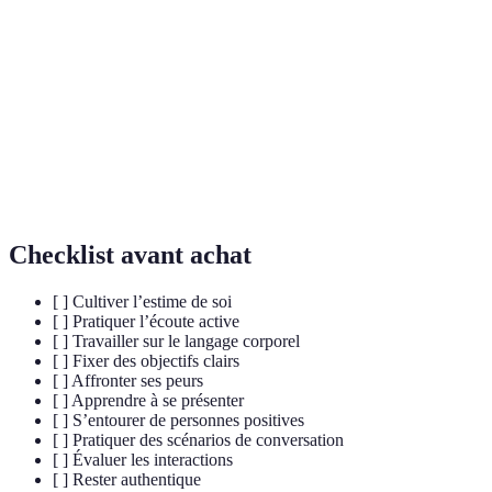
Estime de
Évaluation positive ou négative que l'individu fait
soi
de lui-même.
Langage
Ensemble des mouvements, postures et gestes qui
corporel
communiquent des émotions et des attitudes.
Qualité d’une personne qui reste fidèle à elle-
Authenticité
même, sans masquer sa véritable nature.
Checklist avant achat
[ ] Cultiver l’estime de soi
[ ] Pratiquer l’écoute active
[ ] Travailler sur le langage corporel
[ ] Fixer des objectifs clairs
[ ] Affronter ses peurs
[ ] Apprendre à se présenter
[ ] S’entourer de personnes positives
[ ] Pratiquer des scénarios de conversation
[ ] Évaluer les interactions
[ ] Rester authentique